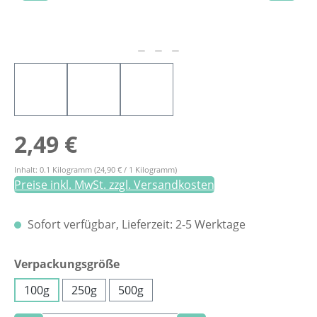
Regulärer Preis:
2,49 €
Inhalt:
0.1 Kilogramm
(24,90 € / 1 Kilogramm)
Preise inkl. MwSt. zzgl. Versandkosten
Sofort verfügbar, Lieferzeit: 2-5 Werktage
auswählen
Verpackungsgröße
100g
250g
500g