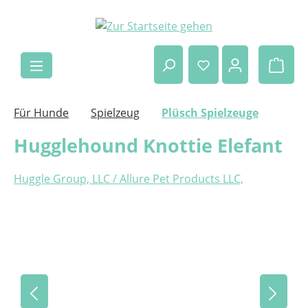
Zum Hauptinhalt springen
Ware
Für Hunde
Spielzeug
Plüsch Spielzeuge
Hugglehound Knottie Elefant
Huggle Group, LLC / Allure Pet Products LLC,
Bildergalerie überspringen