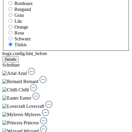
Bordeaux
Burgund
Grau
Lila
Orange
Rosa
Schwarz
Türkis
bogx.config.hint_before
Details
Schriftart
Arial
Bernard
Chilli
Easter
Lovecraft
Myloves
Princess
Wizzard