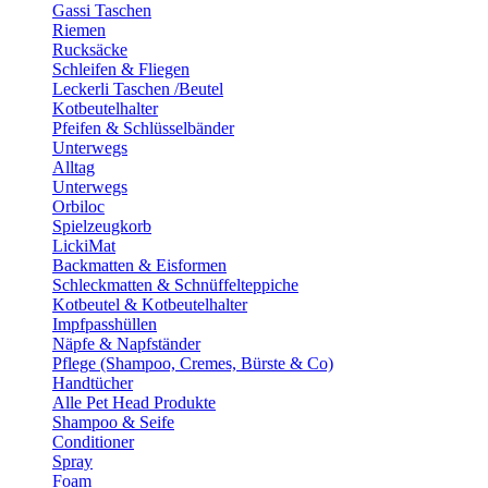
Gassi Taschen
Riemen
Rucksäcke
Schleifen & Fliegen
Leckerli Taschen /Beutel
Kotbeutelhalter
Pfeifen & Schlüsselbänder
Unterwegs
Alltag
Unterwegs
Orbiloc
Spielzeugkorb
LickiMat
Backmatten & Eisformen
Schleckmatten & Schnüffelteppiche
Kotbeutel & Kotbeutelhalter
Impfpasshüllen
Näpfe & Napfständer
Pflege (Shampoo, Cremes, Bürste & Co)
Handtücher
Alle Pet Head Produkte
Shampoo & Seife
Conditioner
Spray
Foam