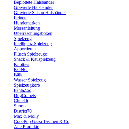
Beplottete Halsbänder
Gravierte Halsbänder
Gravierte Saison Halsbänder
Leinen
Hundemarken
Messanleitung
Überraschungsboxen
Spielzeug
Intelligenz Spielzeug
Apportieren
Plüsch Spielzeuge
Snack & Kauspielzeug
Knotties
KONG
Bälle
Wasser Spielzeug
Spielzeugkorb
FantaZoo
DogComets
Chuckit
Snoop
District70
Max & Molly
CocoPup Gassi Taschen & Co
Alle Produkte