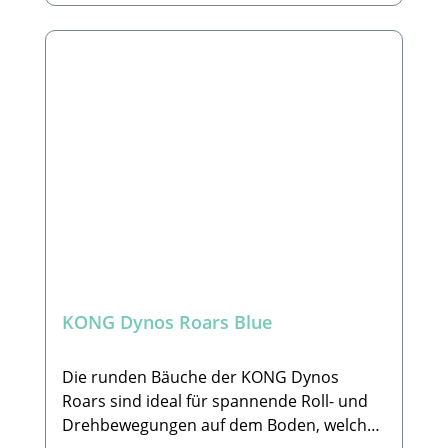
Minimum an Füllung für mehr Sauberkeit
und besticht durch langanhaltenden Spaß.
Details im Überblick:Knotenseil im Innern
weckt die natürlichen InstinkteViel
Quietschen = Viel SpielspaßMinimal
befülltFarbe nicht frei wählbarGröße: M/L:
10, 16 x 21,59 x 26,67 cmHersteller:The
KONG Company EU GmbHHans-Böckler-
Straße 11, 64521 Groß-GerauE-Mail:
EUContactUs@KONGcompany.comLieferu
mfang:1 Spielzeug nach Wunsch ohne
Deko
KONG Dynos Roars Blue
Die runden Bäuche der KONG Dynos
Roars sind ideal für spannende Roll- und
Drehbewegungen auf dem Boden, welche