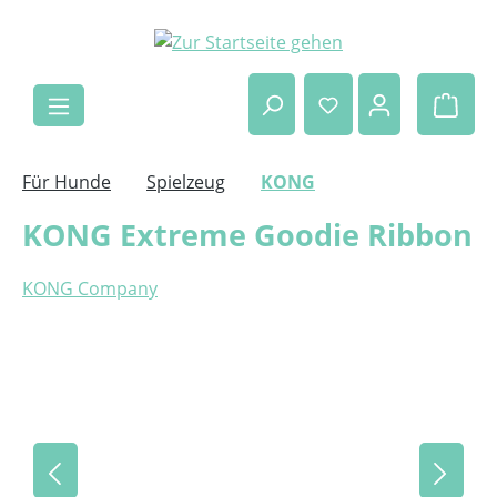
Zum Hauptinhalt springen
Ware
Für Hunde
Spielzeug
KONG
KONG Extreme Goodie Ribbon
KONG Company
Bildergalerie überspringen