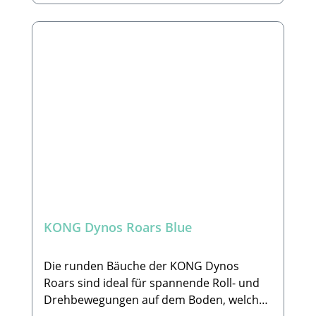
Minimum an Füllung für mehr Sauberkeit
und besticht durch langanhaltenden Spaß.
Details im Überblick:Knotenseil im Innern
weckt die natürlichen InstinkteViel
Quietschen = Viel SpielspaßMinimal
befülltFarbe nicht frei wählbarGröße: M/L:
10, 16 x 21,59 x 26,67 cmHersteller:The
KONG Company EU GmbHHans-Böckler-
Straße 11, 64521 Groß-GerauE-Mail:
EUContactUs@KONGcompany.comLieferu
mfang:1 Spielzeug nach Wunsch ohne
Deko
KONG Dynos Roars Blue
Die runden Bäuche der KONG Dynos
Roars sind ideal für spannende Roll- und
Drehbewegungen auf dem Boden, welche