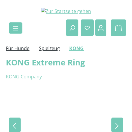
Zum Hauptinhalt springen
Ware
Für Hunde
Spielzeug
KONG
KONG Extreme Ring
KONG Company
Bildergalerie überspringen