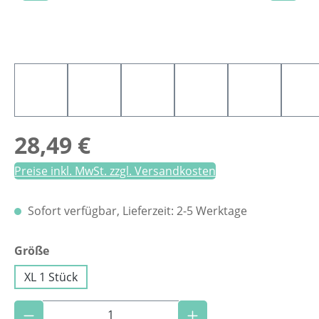
Regulärer Preis:
28,49 €
Preise inkl. MwSt. zzgl. Versandkosten
Sofort verfügbar, Lieferzeit: 2-5 Werktage
auswählen
Größe
XL 1 Stück
Produkt Anzahl: Gib den gewünschten Wer