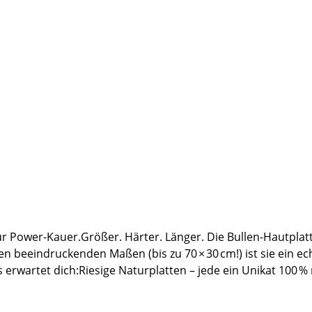
 Power-Kauer.Größer. Härter. Länger. Die Bullen-Hautplatte
hren beeindruckenden Maßen (bis zu 70 × 30 cm!) ist sie ein e
urplatten – jede ein Unikat 100 % naturbelassene Bullenhaut – ohne Zusatzstoffe
e mit ordentlich Kaukraft✅ Ideal für Beschäftigung, Zahnp