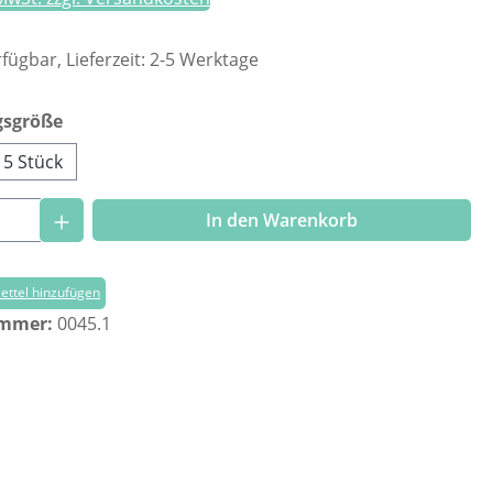
fügbar, Lieferzeit: 2-5 Werktage
auswählen
gsgröße
5 Stück
Anzahl: Gib den gewünschten Wert ein o
In den Warenkorb
ttel hinzufügen
ummer:
0045.1