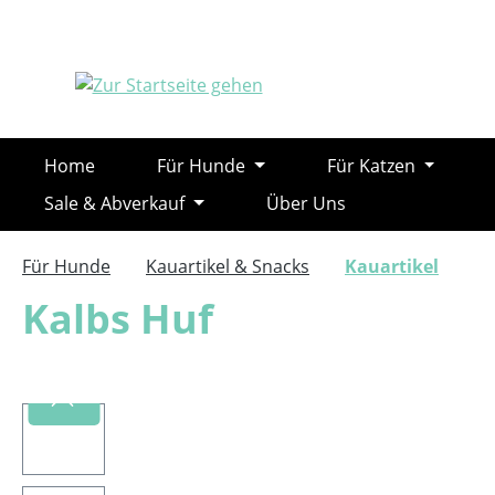
m Hauptinhalt springen
Zur Suche springen
Zur Hauptnavigation springen
Home
Für Hunde
Für Katzen
Sale & Abverkauf
Über Uns
Für Hunde
Kauartikel & Snacks
Kauartikel
Kalbs Huf
Bildergalerie überspringen