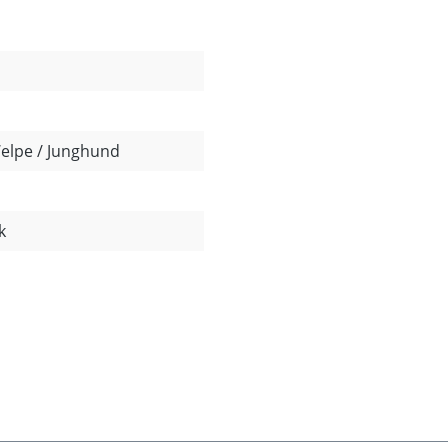
Welpe / Junghund
k