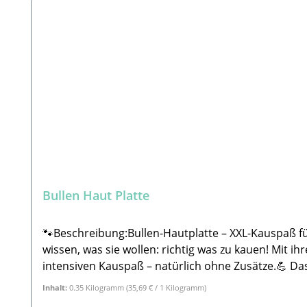
Bullen Haut Platte
🐾Beschreibung:Bullen-Hautplatte – XXL-Kauspaß für
wissen, was sie wollen: richtig was zu kauen! Mit i
intensiven Kauspaß – natürlich ohne Zusätze.💪 Das erwartet dich:Riesige Nat
Extrem zäh & hart – fordert selbst starke Kiefer Lange Beschäftigung garantiert – gegen Langeweile & für gesunde Zähne Ideal zur Zahnpflege & Stressreduktion
Inhalt:
0.35 Kilogramm
(35,69 € / 1 Kilogramm)
🐾 Für wen geeignet?✅ Mittelgroße bis große Hund