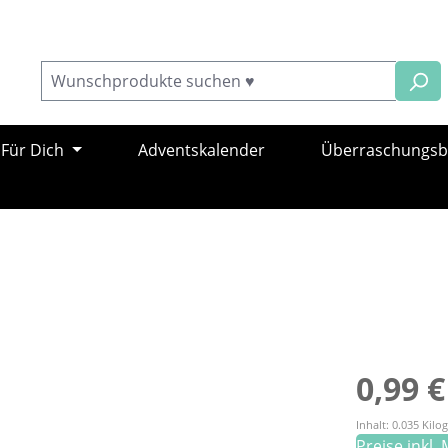
Für Dich
Adventskalender
Überraschungs
Regulärer Pr
0,99 €
Inhalt:
0.035 Kil
Preise inkl.