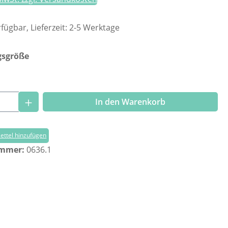
fügbar, Lieferzeit: 2-5 Werktage
auswählen
gsgröße
Anzahl: Gib den gewünschten Wert ein o
In den Warenkorb
ttel hinzufügen
ummer:
0636.1