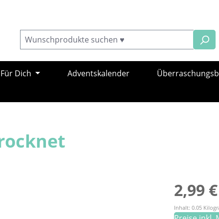
Für Dich
Adventskalender
Überraschungs
trocknet
Regulärer Pr
2,99 €
Inhalt:
0.05 Kilo
Preise inkl.