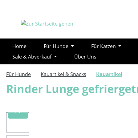
m Hauptinhalt springen
Zur Suche springen
Zur Hauptnavigation springen
Home
Für Hunde
Für Katzen
Sale & Abverkauf
Über Uns
Für Hunde
Kauartikel & Snacks
Kauartikel
Rinder Lunge gefrierge
Bildergalerie überspringen