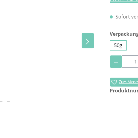
Sofort ver
Verpackun
50g
Produkt 
Zum Merkze
Produktn