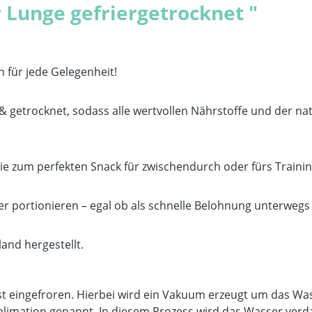
 Lunge gefriergetrocknet "
n für jede Gelegenheit!
getrocknet, sodass alle wertvollen Nährstoffe und der na
ie zum perfekten Snack für zwischendurch oder fürs Trainin
per portionieren – egal ob als schnelle Belohnung unterwegs 
land hergestellt.
rst eingefroren. Hierbei wird ein Vakuum erzeugt um das 
imation genannt. In diesem Prozess wird das Wasser verd