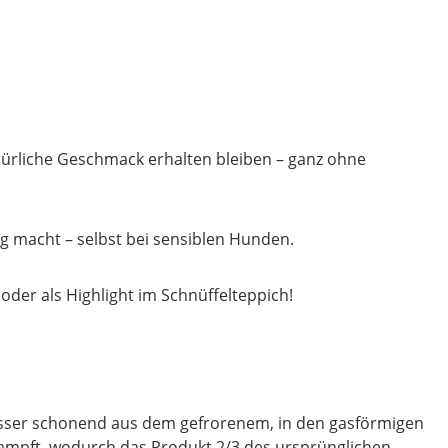
türliche Geschmack erhalten bleiben – ganz ohne
g macht – selbst bei sensiblen Hunden.
oder als Highlight im Schnüffelteppich!
Wasser schonend aus dem gefrorenem, in den gasförmigen
ampft, wodurch das Produkt 2/3 des ursprünglichen