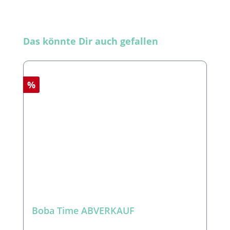
Produktgalerie überspringen
Das könnte Dir auch gefallen
Rabatt
%
Boba Time ABVERKAUF