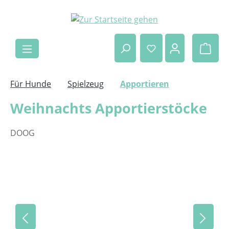
Zum Hauptinhalt springen
Ware
Für Hunde
Spielzeug
Apportieren
Weihnachts Apportierstöcke
DOOG
Bildergalerie überspringen