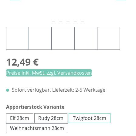
Regulärer Preis:
12,49 €
Preise inkl. MwSt. zzgl. Versandkosten
Sofort verfügbar, Lieferzeit: 2-5 Werktage
auswählen
Apportierstock Variante
Elf 28cm
Rudy 28cm
Twigfoot 28cm
Weihnachtsmann 28cm