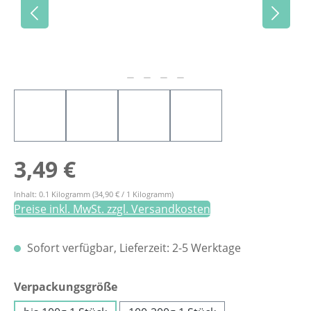
Regulärer Preis:
3,49 €
Inhalt:
0.1 Kilogramm
(34,90 € / 1 Kilogramm)
Preise inkl. MwSt. zzgl. Versandkosten
Sofort verfügbar, Lieferzeit: 2-5 Werktage
auswählen
Verpackungsgröße