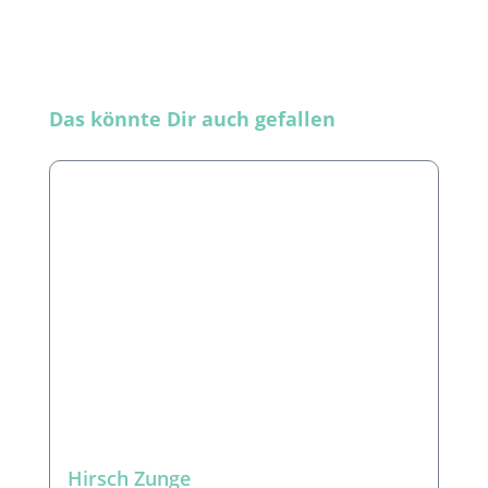
Produktgalerie überspringen
Das könnte Dir auch gefallen
Hirsch Zunge