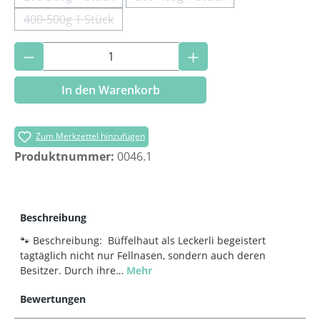
(Diese Option ist zurzeit nicht verfügbar.)
(Diese Option ist zurzeit nich
400-500g 1 Stück
(Diese Option ist zurzeit nicht verfügbar.)
Produkt Anzahl: Gib den gewünschten Wer
In den Warenkorb
Zum Merkzettel hinzufügen
Produktnummer:
0046.1
Beschreibung
🐾 Beschreibung: Büffelhaut als Leckerli begeistert
tagtäglich nicht nur Fellnasen, sondern auch deren
Besitzer. Durch ihre…
Mehr
Bewertungen