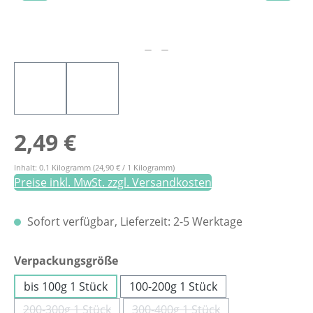
Regulärer Preis:
2,49 €
Inhalt:
0.1 Kilogramm
(24,90 € / 1 Kilogramm)
Preise inkl. MwSt. zzgl. Versandkosten
Sofort verfügbar, Lieferzeit: 2-5 Werktage
auswählen
Verpackungsgröße
bis 100g 1 Stück
100-200g 1 Stück
200-300g 1 Stück
300-400g 1 Stück