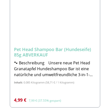
Pet Head Shampoo Bar (Hundeseife)
85g ABVERKAUF
🐾 Beschreibung Unsere neue Pet Head
Granatapfel Hundeshampoo Bar ist eine
natürliche und umweltfreundliche 3-in-1-
Wahl - reinigt, spendet Feuchtigkeit und
Inhalt:
0.085 Kilogramm
(58,71 € / 1 Kilogramm)
pflegt.Festes Shampoo 85g Hergestellt aus
verantwortungsvoll gewonnenen
Inhaltsstoffen macht es das Fell Deines
Verkaufspreis:
Regulärer Preis:
4,99 €
7,99 €
(37.55% gespart)
Hundes unwiderstehlich weich und
glänzend.Unser festes Shampoo ist zu 100