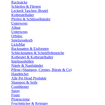
Rucksäcke
Schleifen & Fliegen
Leckerli Taschen /Beutel
Kotbeutelhalter
Pfeifen & Schlüsselbänder
Unterwegs
Alltag
Unterwegs
Orbiloc
Spielzeugkorb
LickiMat
Backmatten & Eisformen
Schleckmatten & Schnüffelteppiche
Kotbeutel & Kotbeutelhalter
Impfpasshüllen
Näpfe & Napfständer
Pflege (Shampoo, Cremes, Bürste & Co)
Handtücher
Alle Pet Head Produkte
Shampoo & Seife
Conditioner
Spray
Foam
Pfotencreme
Feuchttücher & Reiniger