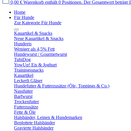
0,00 €
Warenkorb enthält 0 Positionen. Der Gesamtwert beträgt 0
Home
Für Hunde
Zur Kategorie Für Hunde
Kauartikel & Snacks
Neue Kauartikel & Snacks
Hundeeis
Weniger als 4,5% Fett
Hundewurst / Gourmetwurst
TubiDog
YowUp! Eis & Joghurt
Trainingssnacks
Kauartikel
Leckerli Gläser
Hundefutter & Futterzusätze (Öle, Toppings & Co.)
Nassfutter
Barfwurst
Trockenfutter
Futterzusätze
Fette & Öle
Halsbänder, Leinen & Hundemarken
Beplottete Halsbänder
Gravierte Halsbänder