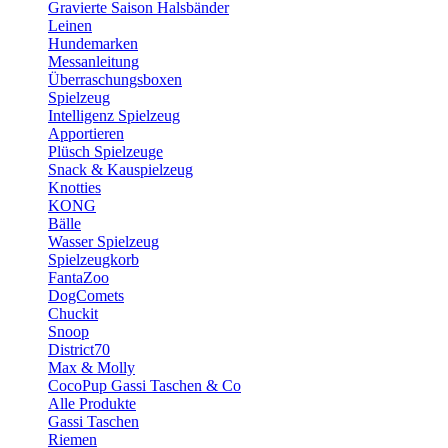
Gravierte Saison Halsbänder
Leinen
Hundemarken
Messanleitung
Überraschungsboxen
Spielzeug
Intelligenz Spielzeug
Apportieren
Plüsch Spielzeuge
Snack & Kauspielzeug
Knotties
KONG
Bälle
Wasser Spielzeug
Spielzeugkorb
FantaZoo
DogComets
Chuckit
Snoop
District70
Max & Molly
CocoPup Gassi Taschen & Co
Alle Produkte
Gassi Taschen
Riemen