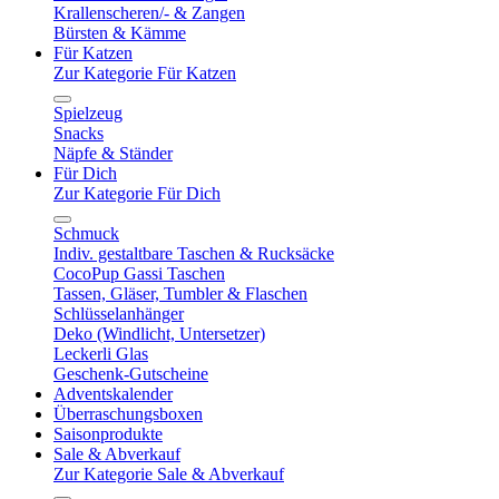
Krallenscheren/- & Zangen
Bürsten & Kämme
Für Katzen
Zur Kategorie Für Katzen
Spielzeug
Snacks
Näpfe & Ständer
Für Dich
Zur Kategorie Für Dich
Schmuck
Indiv. gestaltbare Taschen & Rucksäcke
CocoPup Gassi Taschen
Tassen, Gläser, Tumbler & Flaschen
Schlüsselanhänger
Deko (Windlicht, Untersetzer)
Leckerli Glas
Geschenk-Gutscheine
Adventskalender
Überraschungsboxen
Saisonprodukte
Sale & Abverkauf
Zur Kategorie Sale & Abverkauf