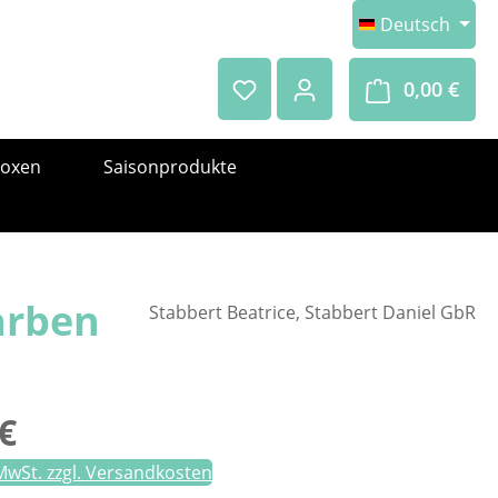
Deutsch
0,00 €
Ware
boxen
Saisonprodukte
arben
Stabbert Beatrice, Stabbert Daniel GbR
eis:
€
 MwSt. zzgl. Versandkosten