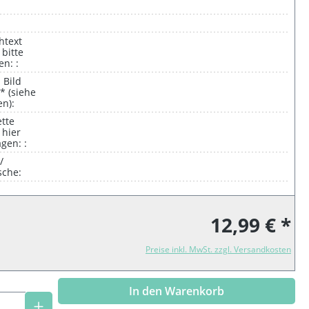
htext
 bitte
en: :
 Bild
* (siehe
n):
ette
 hier
gen: :
/
che:
12,99 € *
Preise inkl. MwSt. zzgl. Versandkosten
In den Warenkorb
Anzahl: Gib den gewünschten Wert ein o