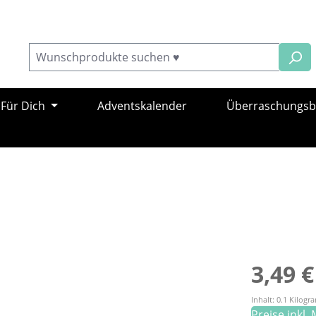
Für Dich
Adventskalender
Überraschungs
Regulärer Pr
3,49 €
Inhalt:
0.1 Kilog
Preise inkl.