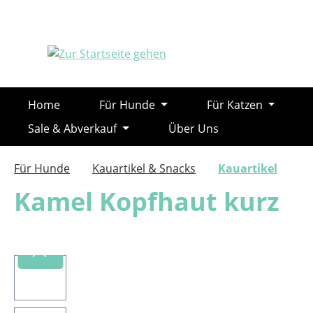
m Hauptinhalt springen
Zur Suche springen
Zur Hauptnavigation springen
Home
Für Hunde
Für Katzen
Sale & Abverkauf
Über Uns
Für Hunde
Kauartikel & Snacks
Kauartikel
Kamel Kopfhaut kurz
Bildergalerie überspringen