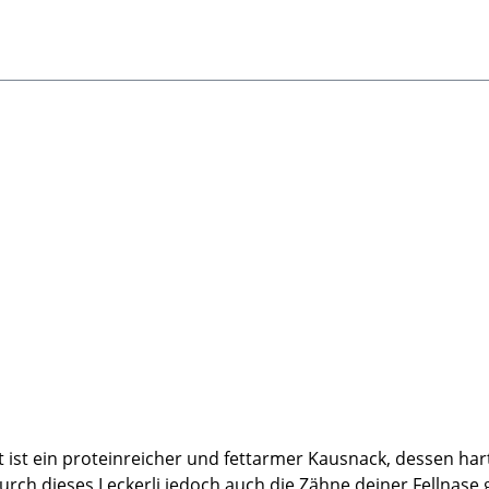
ist ein proteinreicher und fettarmer Kausnack, dessen hart
urch dieses Leckerli jedoch auch die Zähne deiner Fellnase