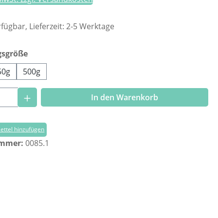
fügbar, Lieferzeit: 2-5 Werktage
auswählen
gsgröße
50g
500g
Anzahl: Gib den gewünschten Wert ein o
In den Warenkorb
ttel hinzufügen
ummer:
0085.1