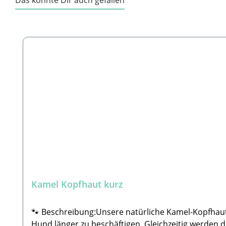
Das könnte Dir auch gefallen
Produktgalerie überspringen
Kamel Kopfhaut kurz
🐾 Beschreibung:Unsere natürliche Kamel-Kopfhaut 
Hund länger zu beschäftigen. Gleichzeitig werden d