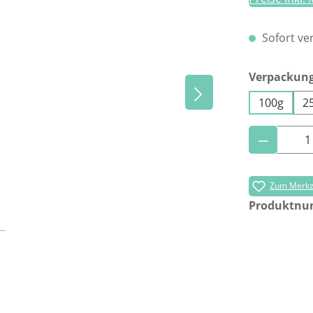
Sofort ver
Verpackun
100g
2
Produkt 
Zum Merkze
Produktn