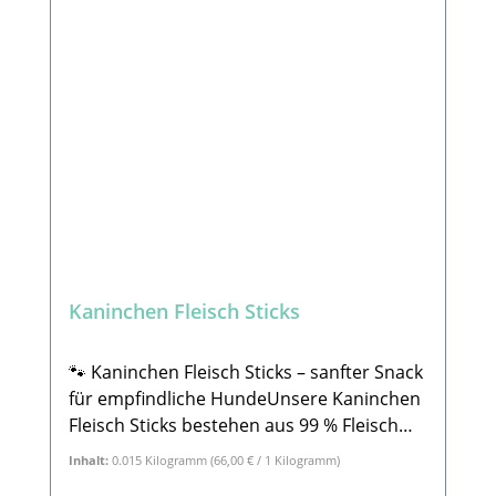
Kaninchen Fleisch Sticks
🐾 Kaninchen Fleisch Sticks – sanfter Snack
für empfindliche HundeUnsere Kaninchen
Fleisch Sticks bestehen aus 99 % Fleisch
und tierischen Nebenerzeugnissen vom
Inhalt:
0.015 Kilogramm
(66,00 € / 1 Kilogramm)
Kaninchen sowie 1 % pflanzlichem