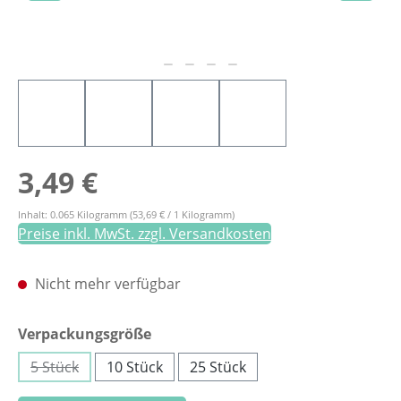
Regulärer Preis:
3,49 €
Inhalt:
0.065 Kilogramm
(53,69 € / 1 Kilogramm)
Preise inkl. MwSt. zzgl. Versandkosten
Nicht mehr verfügbar
auswählen
Verpackungsgröße
5 Stück
10 Stück
25 Stück
(Diese Option ist zurzeit nicht verfügbar.)