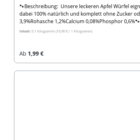
🐾Beschreibung: Unsere leckeren Apfel Würfel eigne
dabei 100% natürlich und komplett ohne Zucker oder sonstige Zusätze. 🐾Zusammensetzung: 100% Apfel 🐾Analyt
3,9%Rohasche 1,2%Calcium 0,08%Phosphor 0,6%🐾Her
Ergänzungsmittel für Hunde
Inhalt:
0.1 Kilogramm
(19,90 € / 1 Kilogramm)
Regulärer Preis:
Ab
1,99 €