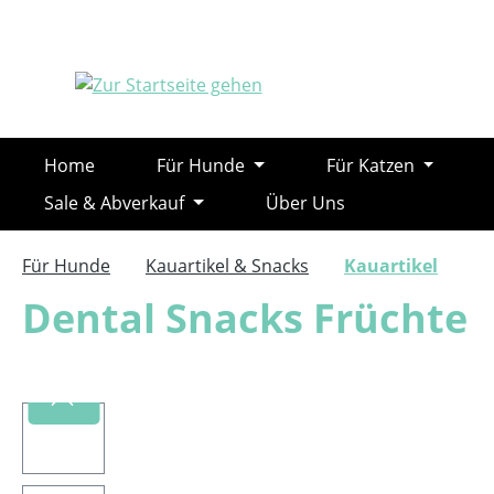
m Hauptinhalt springen
Zur Suche springen
Zur Hauptnavigation springen
Home
Für Hunde
Für Katzen
Sale & Abverkauf
Über Uns
Für Hunde
Kauartikel & Snacks
Kauartikel
Dental Snacks Früchte
Bildergalerie überspringen