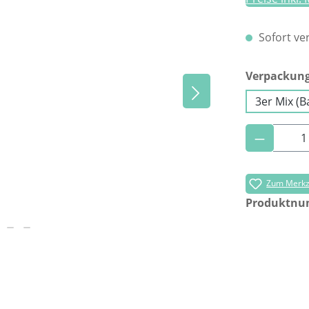
Sofort ver
Verpackun
3er Mix (B
Produkt 
Zum Merkze
Produktn