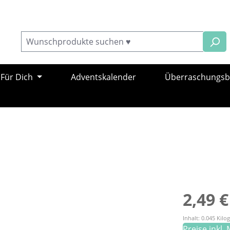
Für Dich
Adventskalender
Überraschungs
Regulärer Pr
2,49 €
Inhalt:
0.045 Kil
Preise inkl.