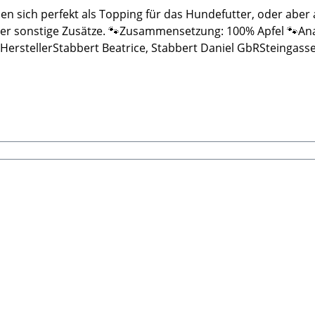
n sich perfekt als Topping für das Hundefutter, oder aber a
ische Bestandteile: Rohrprotein: 2,3%Rohfett
stellerStabbert Beatrice, Stabbert Daniel GbRSteingasse 