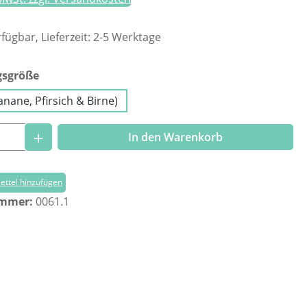
fügbar, Lieferzeit: 2-5 Werktage
auswählen
gsgröße
anane, Pfirsich & Birne)
Anzahl: Gib den gewünschten Wert ein o
In den Warenkorb
ttel hinzufügen
ummer:
0061.1