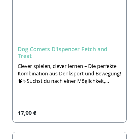
Dog Comets D1spencer Fetch and
Treat
Clever spielen, clever lernen – Die perfekte
Kombination aus Denksport und Bewegung!
🧠✨Suchst du nach einer Möglichkeit,
deinen Vierbeiner sinnvoll auszulasten? Der
Dog Comets D1spencer ist das ultimative
interaktive Hundespielzeug für alle Hunde,
die sowohl körperliche Bewegung als auch
Regulärer Preis:
17,99 €
geistige Herausforderungen lieben. Dieses
innovative Apportierspielzeug für den Hund
verbindet den klassischen Jagdtrieb