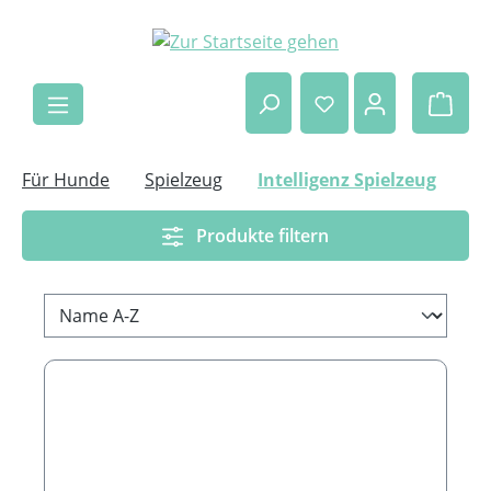
Zum Hauptinhalt springen
Ware
Für Hunde
Spielzeug
Intelligenz Spielzeug
Produkte filtern