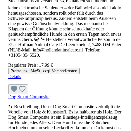
Mechanismus zu verstehen. 🔍 Es handelt sich hierbei um
keine elektronische Schleuder – der Ball wird also nicht aktiv
herausgeschossen, sondern rollt oder fällt durch das
Schwerkraftprinzip heraus. Zudem entsteht beim Auslösen
eine gewisse Geräuschentwicklung. Das mechanische
Klappen der Öffnung könnte sehr schreckhafte oder
geräuschempfindliche Hunde in den ersten Tagen noch etwas
verunsichern. 🤫 🐾 Hersteller / Verantwortliche Person in der
EU: Hofman Animal Care De Leemkoele 2, 7468 DM Enter
(NL)E-Mail: info@hollandanimalcare.nl Telefon:
+310548545520.
Regulärer Preis:
17,99 €
Preise inkl. MwSt. zzgl. Versandkosten
Details
Dog Smart Composite
🐾 Beschreibung:Unser Dog Smart Composite verknüpft die
Vorteile von Holz & Kunststoff. Es ist haltbarer als Holz. Der
Dog Smart Composite ist ein Einstiegs-Intelligenzspielzeug
für Hunde jedes Alters. Dein Hund muss die Röhrchen
Hochheben um an seine Leckerli zu kommen. Du kannst das