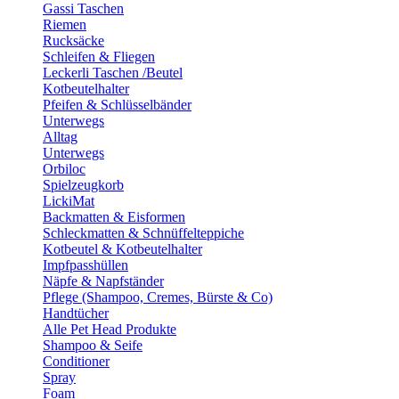
Gassi Taschen
Riemen
Rucksäcke
Schleifen & Fliegen
Leckerli Taschen /Beutel
Kotbeutelhalter
Pfeifen & Schlüsselbänder
Unterwegs
Alltag
Unterwegs
Orbiloc
Spielzeugkorb
LickiMat
Backmatten & Eisformen
Schleckmatten & Schnüffelteppiche
Kotbeutel & Kotbeutelhalter
Impfpasshüllen
Näpfe & Napfständer
Pflege (Shampoo, Cremes, Bürste & Co)
Handtücher
Alle Pet Head Produkte
Shampoo & Seife
Conditioner
Spray
Foam