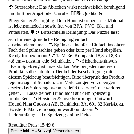
👅 Stressabbau: Das Ablecken wirkt nachweislich beruhigend
und hilft bei Angst oder Unruhe. 🧘‍♂️🐕 Qualität &
PflegeSicher & Ungiftig: Dein Hund ist sicher – das Material
ist lebensmittelecht sowie frei von BPA, PVC, Blei und
Phthalaten. 🛡️🌿 Blitzschnelle Reinigung: Das Puzzle lässt
sich für eine gründliche Reinigung einfach
auseinandernehmen. 🧼 Spülmaschinenfest: Einfach ins obere
Fach der Spülmaschine geben oder kurz per Hand abspülen.
Ready for next round! 🚿✨ Maße: Kompakte 18,8 x 18,8 x
4,8 cm – passt in jede Schublade. 📏🐾Sicherheitshinweis:
Kein Spielzeug ist unzerstörbar. Wie bei jedem anderen
Produkt, solltest du dein Tier bei der Beschäftigung mit
diesem Spielzeug beaufsichtigen. Bitte überprüfe das Produkt
regelmäßig auf Schäden. Um Verletzungen vorzubeugen
ersetze das Spielzeug, wenn es defekt ist oder Teile verloren
gehen. Lasse deinen Hund nicht auf dem Spielzeug
rumbeißen. 🐾Hersteller & Inverkehrbringer:Outward
Hound Nina Ottosson AB, Bankliden 3A, 691 32 Karlskoga,
SwedenE-Mail: europa@outwardhound.com 🐾
Lieferumfang: 1x Spielzeug - ohne Deko
Regulärer Preis:
15,49 €
Preise inkl. MwSt. zzgl. Versandkosten