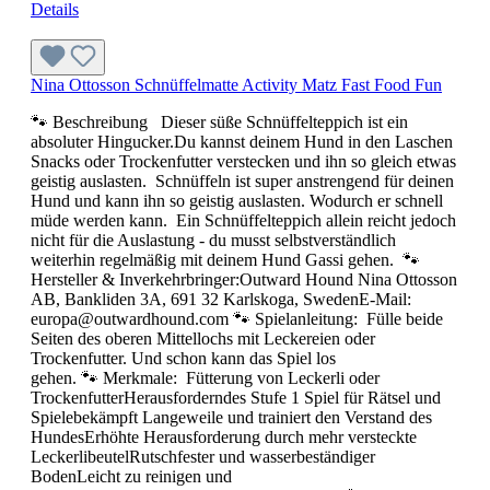
Details
Nina Ottosson Schnüffelmatte Activity Matz Fast Food Fun
🐾 Beschreibung Dieser süße Schnüffelteppich ist ein
absoluter Hingucker.Du kannst deinem Hund in den Laschen
Snacks oder Trockenfutter verstecken und ihn so gleich etwas
geistig auslasten. Schnüffeln ist super anstrengend für deinen
Hund und kann ihn so geistig auslasten. Wodurch er schnell
müde werden kann. Ein Schnüffelteppich allein reicht jedoch
nicht für die Auslastung - du musst selbstverständlich
weiterhin regelmäßig mit deinem Hund Gassi gehen. 🐾
Hersteller & Inverkehrbringer:Outward Hound Nina Ottosson
AB, Bankliden 3A, 691 32 Karlskoga, SwedenE-Mail:
europa@outwardhound.com 🐾 Spielanleitung: Fülle beide
Seiten des oberen Mittellochs mit Leckereien oder
Trockenfutter. Und schon kann das Spiel los
gehen. 🐾 Merkmale: Fütterung von Leckerli oder
TrockenfutterHerausforderndes Stufe 1 Spiel für Rätsel und
Spielebekämpft Langeweile und trainiert den Verstand des
HundesErhöhte Herausforderung durch mehr versteckte
LeckerlibeutelRutschfester und wasserbeständiger
BodenLeicht zu reinigen und