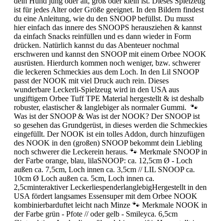
dein Hund jung oder alt, groß oder klein ist. Dieses Spielzeug
ist für jedes Alter oder Größe geeignet. In den Bildern findest
du eine Anleitung, wie du den SNOOP befüllst. Du musst
hier einfach das innere des SNOOPS herausziehen & kannst
da einfach Snacks reinfüllen und es dann wieder in Form
drücken. Natürlich kannst du das Abenteuer nochmal
erschweren und kannst den SNOOP mit einem Orbee NOOK
ausrüsten. Hierdurch kommen noch weniger, bzw. schwerer
die leckeren Schmeckies aus dem Loch. In den Lil SNOOP
passt der NOOK mit viel Druck auch rein. Dieses
wunderbare Leckerli-Spielzeug wird in den USA aus
ungiftigem Orbee Tuff TPE Material hergestellt & ist deshalb
robuster, elastischer & langlebiger als normaler Gummi. 🐾
Was ist der SNOOP & Was ist der NOOK? Der SNOOP ist
so gesehen das Grundgerüst, in dieses werden die Schmeckies
eingefüllt. Der NOOK ist ein tolles Addon, durch hinzufügen
des NOOK in den (großen) SNOOP bekommt dein Liebling
noch schwerer die Leckerein heraus. 🐾 Merkmale SNOOP in
der Farbe orange, blau, lilaSNOOP: ca. 12,5cm Ø - Loch
außen ca. 7,5cm, Loch innen ca. 3,5cm // LIL SNOOP ca.
10cm Ø Loch außen ca. 5cm, Loch innen ca.
2,5cminteraktiver LeckerliespenderlanglebigHergestellt in den
USA fördert langsames Essensuper mit dem Orbee NOOK
kombinierbarduftet leicht nach Minze 🐾 Merkmale NOOK in
der Farbe grün - Pfote // oder gelb - Smileyca. 6,5cm