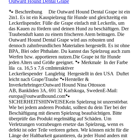
Outward Hound Dental Grape
🐾 Beschreibung Die Outward Hound Dental Grape ist ein
2in1. Es ist ein Kauspielzeug für Hunde und gleichzeitig ein
Leckerlispender. Fülle die Grape einfach mit Leckerlis, um
das Kauen zu fördern und deinen Hund zu beschäftigen. Der
Traubenduft kann zu einem frischeren Atem beitragen. Die
Outward Hound Dental Grape wird aus robusten und
dennoch zahnfreundlichen Materialien hergestellt. Es ist ohne
BPA, Blei oder Phthalate. Du kannst das Spielzeug auch zum
Werfen bzw. apportieren nutzen.Die Grape ist für Hunde
jeden Alters und Größe geeignet. 🐾 Merkmale In der Farbe
lila ca. 16,5 x 7,6 cmInteraktiver
Leckerliespender Langlebig Hergestellt in den USA Duftet
leicht nach Grape/Traube 🐾Hersteller &
Inverkehrbringer:Outward Hound Nina Ottosson
AB, Bankliden 3A, 691 32 Karlskoga, SwedenE-Mail:
europa@outwardhound.com🐾
SICHERHEITSHINWEISEKein Spielzeug ist unzerstörbar.
Wie bei jedem anderen Produkt, solltest du dein Tier bei der
Beschäftigung mit diesem Spielzeug beaufsichtigen. Bitte
überprüfe das Produkt regelmäßig auf Schäden. Um
Verletzungen vorzubeugen ersetze das Spielzeug, wenn es
defekt ist oder Teile verloren gehen. Wir können nicht für die
Länge der Haltbarkeit garantieren, da jeder Hund anders mit