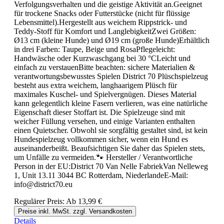
Verfolgungsverhalten und die geistige Aktivität an.Geeignet
für trockene Snacks oder Futterstücke (nicht für flüssige
Lebensmittel).Hergestellt aus weichem Rippstrick- und
Teddy-Stoff für Komfort und LanglebigkeitZwei Größen:
Ø13 cm (kleine Hunde) und Ø19 cm (große Hunde)Erhältlich
in drei Farben: Taupe, Beige und RosaPflegeleicht:
Handwäsche oder Kurzwaschgang bei 30 °CLeicht und
einfach zu verstauenBitte beachten: sichere Materialien &
verantwortungsbewusstes Spielen District 70 Plüschspielzeug
besteht aus extra weichem, langhaarigem Plüsch für
maximales Kuschel- und Spielvergnügen. Dieses Material
kann gelegentlich kleine Fasern verlieren, was eine natürliche
Eigenschaft dieser Stoffart ist. Die Spielzeuge sind mit
weicher Füllung versehen, und einige Varianten enthalten
einen Quietscher. Obwohl sie sorgfältig gestaltet sind, ist kein
Hundespielzeug vollkommen sicher, wenn ein Hund es
auseinanderbeißt. Beaufsichtigen Sie daher das Spielen stets,
um Unfälle zu vermeiden.🐾 Hersteller / Verantwortliche
Person in der EU:District 70 Van Nelle FabriekVan Nelleweg
1, Unit 13.11 3044 BC Rotterdam, NiederlandeE-Mail:
info@district70.eu
Regulärer Preis:
Ab
13,99 €
Preise inkl. MwSt. zzgl. Versandkosten
Details