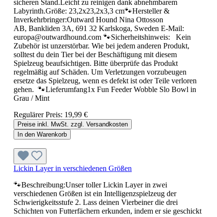
sicheren Stand.Leicht zu reinigen dank abnehmbarem
Labyrinth.Größe: 23,2x23,2x3,3 cm🐾Hersteller &
Inverkehrbringer:Outward Hound Nina Ottosson
AB, Bankliden 3A, 691 32 Karlskoga, Sweden E-Mail:
europa@outwardhound.com 🐾Sicherheitshinweis: Kein
Zubehör ist unzerstörbar. Wie bei jedem anderen Produkt,
solltest du dein Tier bei der Beschäftigung mit diesem
Spielzeug beaufsichtigen. Bitte überprüfe das Produkt
regelmäßig auf Schäden. Um Verletzungen vorzubeugen
ersetze das Spielzeug, wenn es defekt ist oder Teile verloren
gehen. 🐾Lieferumfang1x Fun Feeder Wobble Slo Bowl in
Grau / Mint
Regulärer Preis:
19,99 €
Preise inkl. MwSt. zzgl. Versandkosten
In den Warenkorb
Lickin Layer in verschiedenen Größen
🐾Beschreibung:Unser toller Lickin Layer in zwei
verschiedenen Größen ist ein Intelligenzspielzeug der
Schwierigkeitsstufe 2. Lass deinen Vierbeiner die drei
Schichten von Futterfächern erkunden, indem er sie geschickt