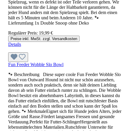
Spielzeug, wenn es defekt ist oder Teile verloren gehen. Wir
können nicht für die Länge der Haltbarkeit garantieren, da
jeder Hund anders mit dem Spielzeug spielt. Bei dem einen
hält es 5 Minuten und beim Anderen 10 Jahre. 🐾
Lieferumfang 1x Double Snoop ohne Deko
Regulärer Preis:
19,99 €
Preise inkl. MwSt. zzgl. Versandkosten
Details
Fun Feeder Wobble Slo Bowl
🐾 Beschreibung Diese super coole Fun Feeder Wobble Slo
Bowl von Outward Hound ist nicht nur schön anzusehen,
sondern auch noch praktisch, denn sie hält deinen Liebling
davon ab sein Futter einfach runter zu schlingen. Die Wobble
Bowl besitzt ein abnehmbares Labyrinth, in dieses kannst du
das Futter einfach einfüllen, die Bowl mit rutschfester Basis
einfach auf den Boden stellen und schon kann der Spaß los
gehen. 🐾 MerkmaleEignet sich für Hunde jeden Alters, jeder
Größe und Rasse.Fördert langsames Fressen und gesunde
Verdauung.Perfekt für Futter-SchlingerHergestellt aus
lebensmittelechten Materialien.Rutschfeste Unterseite für