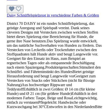
Daisy Schnüffelspielzeug in verschiedene Farben & Größen
District 70 DAISY ist ein rundes Schnüffelspielzeug, das
geistige Anregung und Spielspaß vereint. Dank seines
cleveren Designs mit Verstecken zwischen weichen Stoffen
bietet dieses Spielzeug eine Bereicherung für Hunde, die
gerne ihre Nase benutzen.Das Spielzeug wurde entwickelt,
um das natürliche Suchverhalten von Hunden zu fördern. Das
Verstecken von Leckerlis oder Trockenfutter zwischen den
Stoffquadraten hält Hunde aktiv und beugt Langeweile vor.
Geeignet für den Einsatz im Haus, zum Beispiel an
regnerischen Tagen oder als entspannende Beschäftigung
nach einem Spaziergang.Produkteigenschaften:Stimuliert den
Schnüffel- und Fährteninstinkt des HundesBietet geistige
Herausforderung und beugt Langeweile vorGeeignet zum
Verstecken von Snacks oder Stückchen (nicht für flüssige
Nahrung)Aus hochwertiger Rippware und
TeddystoffErhältlich in zwei Größen: Ø 14 cm (für kleine
Hunde) und Ø 21 cm (für größere Hunde)Erhältlich in drei
modernen Farben: Taupe, Beige und RosaLeichtgewichtig,
einfach zu verstauenPflegeleicht: Handwäsche oder
Kurzwaschgang bei 30°CEntworfen in den NiederlandenBitte