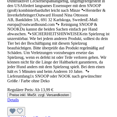
Øinteraktiver Leckerliespaßlanglebig, ungiftigHergestellt in
den USAfördert langsames Essensuper mit dem SNOOP
(groß) kombinierbarduftet leicht nach Minze 🐾Hersteller &
Inverkehrbringer:Outward Hound Nina Ottosson
AB, Bankliden 3A, 691 32 Karlskoga, SwedenE-Mail:
europa@outwardhound.com 🐾 Reinigung SNOOP &
NOOKDu kannst die beiden Sachen einfach per Hand
abwaschen. 🐾SICHERHEITSHINWEISEKein Spielzeug ist
unzerstörbar. Wie bei jedem anderen Produkt, solltest du dein
Tier bei der Beschäftigung mit diesem Spielzeug
beaufsichtigen. Bitte überprüfe das Produkt regelmäßig auf
Schäden. Um Verletzungen vorzubeugen ersetze das
Spielzeug, wenn es defekt ist oder Teile verloren gehen. Wir
können nicht für die Länge der Haltbarkeit garantieren, da
jeder Hund anders mit dem Spielzeug spielt. Bei dem einen
hält es 5 Minuten und beim Anderen 10 Jahre. 🐾
Lieferumfang1x SNOOP oder NOOK nach gewünschter
Größe / Farbe ohne Deko
Regulärer Preis:
Ab
13,99 €
Preise inkl. MwSt. zzgl. Versandkosten
Details