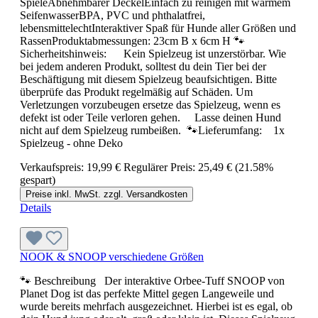
SpieleAbnehmbarer DeckelEinfach zu reinigen mit warmem
SeifenwasserBPA, PVC und phthalatfrei,
lebensmittelechtInteraktiver Spaß für Hunde aller Größen und
RassenProduktabmessungen: 23cm B x 6cm H 🐾
Sicherheitshinweis: Kein Spielzeug ist unzerstörbar. Wie
bei jedem anderen Produkt, solltest du dein Tier bei der
Beschäftigung mit diesem Spielzeug beaufsichtigen. Bitte
überprüfe das Produkt regelmäßig auf Schäden. Um
Verletzungen vorzubeugen ersetze das Spielzeug, wenn es
defekt ist oder Teile verloren gehen. Lasse deinen Hund
nicht auf dem Spielzeug rumbeißen. 🐾Lieferumfang: 1x
Spielzeug - ohne Deko
Verkaufspreis:
19,99 €
Regulärer Preis:
25,49 €
(21.58%
gespart)
Preise inkl. MwSt. zzgl. Versandkosten
Details
NOOK & SNOOP verschiedene Größen
🐾 Beschreibung Der interaktive Orbee-Tuff SNOOP von
Planet Dog ist das perfekte Mittel gegen Langeweile und
wurde bereits mehrfach ausgezeichnet. Hierbei ist es egal, ob