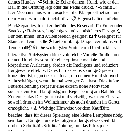
deines Hundes. 🥩Schritt 2: Zeige deinem Hund, wie er den
Ball in die Öffnung legt oder das Pedal drückt. 🐾Schritt 3:
Der Mechanismus wird ausgelöst, die Klappe öffnet sich und
dein Hund wird sofort belohnt! 🎉📋 Eigenschaften auf einen
BlickSeparates, leicht zu befüllendes Reservoir für Futter oder
Snacks 🍖Robustes, langlebiges und standsicheres Design 💪
Für den Innen- und Außenbereich geeignet 🏡🌳Geeignet für
Standard-Tennisbälle 🎾Lieferumfang: D1spencer inklusive 1
Tennisball📦👍 Die wichtigsten Vorteile im ÜberblickDas
interaktive Spielsystem bietet zahlreiche Vorteile für dich und
deinen Hund. Es sorgt für eine optimale mentale und
körperliche Auslastung, fördert die Intelligenz und reduziert
Langeweile effektiv. Da es für das selbstständige Spielen
konzipiert ist, eignet es sich ideal, um deinen Hund sinnvoll
zu beschäftigen, wenn du mal weniger Zeit hast. Die direkte
Futterbelohnung sorgt für eine extrem hohe Motivation,
sodass dein Hund langfristig mit Begeisterung am Ball bleibt.
Zudem ist das Design robust und vielseitig, was den Einsatz
sowohl drinnen im Wohnzimmer als auch draußen im Garten
ermöglicht. ⭐⚠️ Wichtige Hinweise vor dem KaufBitte
beachte, dass für dieses Spielzeug eine kleine Lernphase nötig
sein kann. Einige Hunde benötigen anfangs etwas Geduld
und ein Schritt-für-Schritt-Training, um das Prinzip des