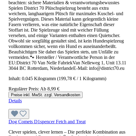
beachten: sichere Materialien & verantwortungsbewusstes
Spielen District 70 Plüschspielzeug besteht aus extra
weichem, langhaarigem Plüsch für maximales Kuschel- und
Spielvergnügen. Dieses Material kann gelegentlich kleine
Fasern verlieren, was eine natürliche Eigenschaft dieser
Stoffart ist. Die Spielzeuge sind mit weicher Füllung
versehen, und einige Varianten enthalten einen Quietscher.
Obwohl sie sorgfältig gestaltet sind, ist kein Hundespielzeug
vollkommen sicher, wenn ein Hund es auseinanderbeißt.
Beaufsichtigen Sie daher das Spielen stets, um Unfälle zu
vermeiden.🐾 Hersteller / Verantwortliche Person in der
EU:District 70 Van Nelle FabriekVan Nelleweg 1, Unit 13.11
3044 BC Rotterdam, NiederlandeE-Mail: info@district70.eu
Inhalt:
0.045 Kilogramm
(199,78 € / 1 Kilogramm)
Regulärer Preis:
Ab
8,99 €
Preise inkl. MwSt. zzgl. Versandkosten
Details
Dog Comets D1spencer Fetch and Treat
Clever spielen, clever lernen – Die perfekte Kombination aus