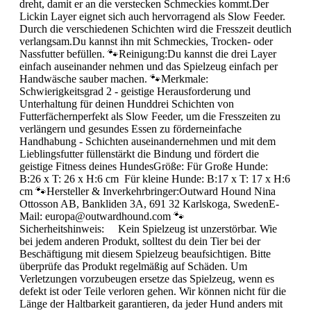
dreht, damit er an die verstecken Schmeckies kommt.Der
Lickin Layer eignet sich auch hervorragend als Slow Feeder.
Durch die verschiedenen Schichten wird die Fresszeit deutlich
verlangsam.Du kannst ihn mit Schmeckies, Trocken- oder
Nassfutter befüllen. 🐾Reinigung:Du kannst die drei Layer
einfach auseinander nehmen und das Spielzeug einfach per
Handwäsche sauber machen. 🐾Merkmale:
Schwierigkeitsgrad 2 - geistige Herausforderung und
Unterhaltung für deinen Hunddrei Schichten von
Futterfächernperfekt als Slow Feeder, um die Fresszeiten zu
verlängern und gesundes Essen zu förderneinfache
Handhabung - Schichten auseinandernehmen und mit dem
Lieblingsfutter füllenstärkt die Bindung und fördert die
geistige Fitness deines HundesGröße: Für Große Hunde:
B:26 x T: 26 x H:6 cm Für kleine Hunde: B:17 x T: 17 x H:6
cm 🐾Hersteller & Inverkehrbringer:Outward Hound Nina
Ottosson AB, Bankliden 3A, 691 32 Karlskoga, SwedenE-
Mail: europa@outwardhound.com 🐾
Sicherheitshinweis: Kein Spielzeug ist unzerstörbar. Wie
bei jedem anderen Produkt, solltest du dein Tier bei der
Beschäftigung mit diesem Spielzeug beaufsichtigen. Bitte
überprüfe das Produkt regelmäßig auf Schäden. Um
Verletzungen vorzubeugen ersetze das Spielzeug, wenn es
defekt ist oder Teile verloren gehen. Wir können nicht für die
Länge der Haltbarkeit garantieren, da jeder Hund anders mit