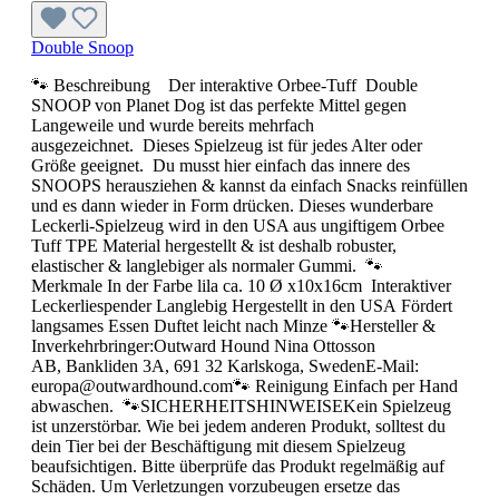
Double Snoop
🐾 Beschreibung Der interaktive Orbee-Tuff Double
SNOOP von Planet Dog ist das perfekte Mittel gegen
Langeweile und wurde bereits mehrfach
ausgezeichnet. Dieses Spielzeug ist für jedes Alter oder
Größe geeignet. Du musst hier einfach das innere des
SNOOPS herausziehen & kannst da einfach Snacks reinfüllen
und es dann wieder in Form drücken. Dieses wunderbare
Leckerli-Spielzeug wird in den USA aus ungiftigem Orbee
Tuff TPE Material hergestellt & ist deshalb robuster,
elastischer & langlebiger als normaler Gummi. 🐾
Merkmale In der Farbe lila ca. 10 Ø x10x16cm Interaktiver
Leckerliespender Langlebig Hergestellt in den USA Fördert
langsames Essen Duftet leicht nach Minze 🐾Hersteller &
Inverkehrbringer:Outward Hound Nina Ottosson
AB, Bankliden 3A, 691 32 Karlskoga, SwedenE-Mail:
europa@outwardhound.com🐾 Reinigung Einfach per Hand
abwaschen. 🐾SICHERHEITSHINWEISEKein Spielzeug
ist unzerstörbar. Wie bei jedem anderen Produkt, solltest du
dein Tier bei der Beschäftigung mit diesem Spielzeug
beaufsichtigen. Bitte überprüfe das Produkt regelmäßig auf
Schäden. Um Verletzungen vorzubeugen ersetze das