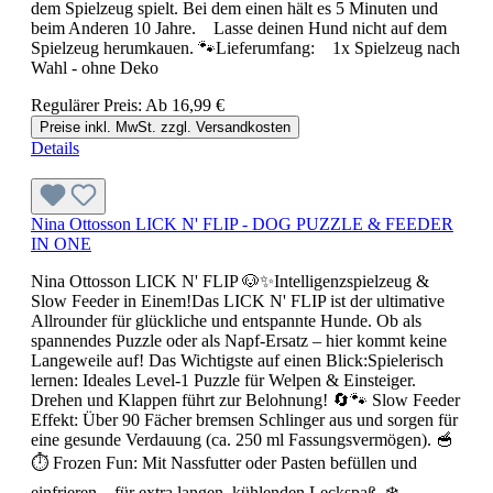
dem Spielzeug spielt. Bei dem einen hält es 5 Minuten und
beim Anderen 10 Jahre. Lasse deinen Hund nicht auf dem
Spielzeug herumkauen. 🐾Lieferumfang: 1x Spielzeug nach
Wahl - ohne Deko
Regulärer Preis:
Ab
16,99 €
Preise inkl. MwSt. zzgl. Versandkosten
Details
Nina Ottosson LICK N' FLIP - DOG PUZZLE & FEEDER
IN ONE
Nina Ottosson LICK N' FLIP 🐶✨Intelligenzspielzeug &
Slow Feeder in Einem!Das LICK N' FLIP ist der ultimative
Allrounder für glückliche und entspannte Hunde. Ob als
spannendes Puzzle oder als Napf-Ersatz – hier kommt keine
Langeweile auf! Das Wichtigste auf einen Blick:Spielerisch
lernen: Ideales Level-1 Puzzle für Welpen & Einsteiger.
Drehen und Klappen führt zur Belohnung! 🔄🐾 Slow Feeder
Effekt: Über 90 Fächer bremsen Schlinger aus und sorgen für
eine gesunde Verdauung (ca. 250 ml Fassungsvermögen). 🥣
⏱️ Frozen Fun: Mit Nassfutter oder Pasten befüllen und
einfrieren – für extra langen, kühlenden Leckspaß. ❄️