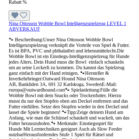
Rabatt
%
Nina Ottosson Wobble Bowl Intelligenzspielzeug LEVEL 1
ABVERKAUF
🐾 Beschreibung:Unser Nina Ottosson Wobble Bowl
Intelligenzspielzeug verknüpft die Vorteile von Spiel & Futter.
Es ist BPA, PVC und phthalatfrei und lebensmittelecht.Die
Wobble Bowl ist ein Einstiegs-Intelligenzspielzeug für Hunde
jedes Alters. Dein Hund muss die Bowl einfach schaukeln
um an seine Leckerli zu kommen. Du kannst das Spielzeug
ganz einfach mit der Hand reinigen. 🐾Hersteller &
Inverkehrbringer:Outward Hound Nina Ottosson
AB, Bankliden 3A, 691 32 Karlskoga, SwedenE-Mail:
europa@outwardhound.com🐾 Spielanleitung:Fülle die
Wobble Bowl mit dem Snacks oder Trockenfutter. Hierzu
musst du nur den Stopfen oben am Deckel entfernen und das
Futter einfüllen. Setze den Stopfen wieder in den Deckel und
lasset die Spiele beginnen! 🐾Tipp:Zeige deinem Hund am
Anfang, wie man die Schüssel schaukelt und wackelt, um das
Futter herauszuholen.🐾 Merkmale: Einstiegsspiel für
Hunde Mit Lerntechniken geeignet Auch als Slow Feeder
nutzbarHerausforderndes Stufe 1 Spiel für Rätsel und