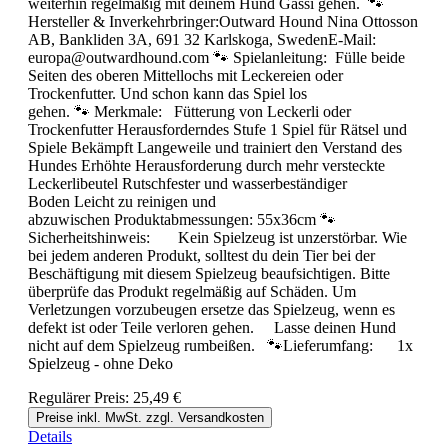
weiterhin regelmäßig mit deinem Hund Gassi gehen. 🐾
Hersteller & Inverkehrbringer:Outward Hound Nina Ottosson
AB, Bankliden 3A, 691 32 Karlskoga, SwedenE-Mail:
europa@outwardhound.com 🐾 Spielanleitung: Fülle beide
Seiten des oberen Mittellochs mit Leckereien oder
Trockenfutter. Und schon kann das Spiel los
gehen. 🐾 Merkmale: Fütterung von Leckerli oder
Trockenfutter Herausforderndes Stufe 1 Spiel für Rätsel und
Spiele Bekämpft Langeweile und trainiert den Verstand des
Hundes Erhöhte Herausforderung durch mehr versteckte
Leckerlibeutel Rutschfester und wasserbeständiger
Boden Leicht zu reinigen und
abzuwischen Produktabmessungen: 55x36cm 🐾
Sicherheitshinweis: Kein Spielzeug ist unzerstörbar. Wie
bei jedem anderen Produkt, solltest du dein Tier bei der
Beschäftigung mit diesem Spielzeug beaufsichtigen. Bitte
überprüfe das Produkt regelmäßig auf Schäden. Um
Verletzungen vorzubeugen ersetze das Spielzeug, wenn es
defekt ist oder Teile verloren gehen. Lasse deinen Hund
nicht auf dem Spielzeug rumbeißen. 🐾Lieferumfang: 1x
Spielzeug - ohne Deko
Regulärer Preis:
25,49 €
Preise inkl. MwSt. zzgl. Versandkosten
Details