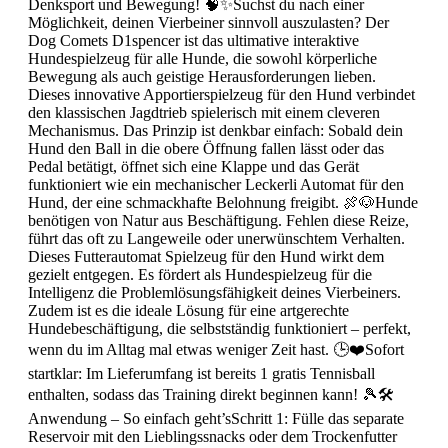
Denksport und Bewegung! 🧠✨Suchst du nach einer
Möglichkeit, deinen Vierbeiner sinnvoll auszulasten? Der
Dog Comets D1spencer ist das ultimative interaktive
Hundespielzeug für alle Hunde, die sowohl körperliche
Bewegung als auch geistige Herausforderungen lieben.
Dieses innovative Apportierspielzeug für den Hund verbindet
den klassischen Jagdtrieb spielerisch mit einem cleveren
Mechanismus. Das Prinzip ist denkbar einfach: Sobald dein
Hund den Ball in die obere Öffnung fallen lässt oder das
Pedal betätigt, öffnet sich eine Klappe und das Gerät
funktioniert wie ein mechanischer Leckerli Automat für den
Hund, der eine schmackhafte Belohnung freigibt. 🍖🐶Hunde
benötigen von Natur aus Beschäftigung. Fehlen diese Reize,
führt das oft zu Langeweile oder unerwünschtem Verhalten.
Dieses Futterautomat Spielzeug für den Hund wirkt dem
gezielt entgegen. Es fördert als Hundespielzeug für die
Intelligenz die Problemlösungsfähigkeit deines Vierbeiners.
Zudem ist es die ideale Lösung für eine artgerechte
Hundebeschäftigung, die selbstständig funktioniert – perfekt,
wenn du im Alltag mal etwas weniger Zeit hast. 🕒❤️Sofort
startklar: Im Lieferumfang ist bereits 1 gratis Tennisball
enthalten, sodass das Training direkt beginnen kann! 🎾🛠️
Anwendung – So einfach geht’sSchritt 1: Fülle das separate
Reservoir mit den Lieblingssnacks oder dem Trockenfutter