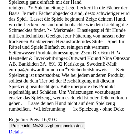
Spielzeug ganz einfach mit der Hand
reinigen. 🐾 Spielanleitung: Lege Leckerli in die Fächer der
Basis. Je mehr Fächer abgedeckt sind, desto schwieriger wird
das Spiel. Lasset die Spiele beginnen! Zeige deinem Hund,
wo die Leckereien sind und beobachte wie dein Liebling die
Schmeckies findet. 🐾 Merkmale: Einstiegsspiel für Hunde
mit Lerntechniken Geeignet zur Fütterung von nassen oder
trockenen Knabbereien Herausforderndes Stufe 1 Spiel für
Rätsel und Spiele Einfach zu reinigen mit warmem
Seifenwasser Produktabmessungen: 23cm B x 6cm H 🐾
Hersteller & Inverkehrbringer:Outward Hound Nina Ottosson
AB, Bankliden 3A, 691 32 Karlskoga, SwedenE-Mail:
europa@outwardhound.com🐾Sicherheitshinweis: Kein
Spielzeug ist unzerstörbar. Wie bei jedem anderen Produkt,
solltest du dein Tier bei der Beschäftigung mit diesem
Spielzeug beaufsichtigen. Bitte überprüfe das Produkt
regelmäßig auf Schäden. Um Verletzungen vorzubeugen
ersetze das Spielzeug, wenn es defekt ist oder Teile verloren
gehen. Lasse deinen Hund nicht auf dem Spielzeug
rumbeißen. 🐾Lieferumfang: 1x Spielzeug - ohne Deko
Regulärer Preis:
16,99 €
Preise inkl. MwSt. zzgl. Versandkosten
Details