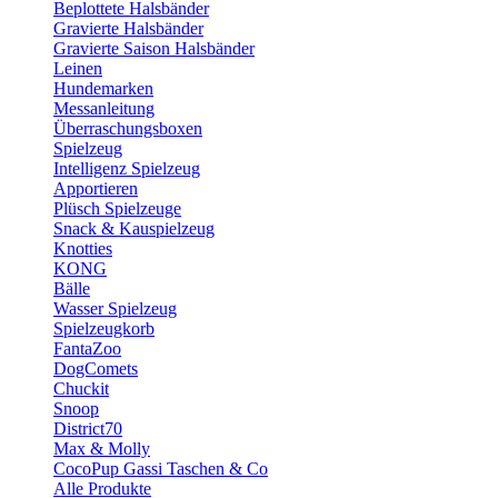
Beplottete Halsbänder
Gravierte Halsbänder
Gravierte Saison Halsbänder
Leinen
Hundemarken
Messanleitung
Überraschungsboxen
Spielzeug
Intelligenz Spielzeug
Apportieren
Plüsch Spielzeuge
Snack & Kauspielzeug
Knotties
KONG
Bälle
Wasser Spielzeug
Spielzeugkorb
FantaZoo
DogComets
Chuckit
Snoop
District70
Max & Molly
CocoPup Gassi Taschen & Co
Alle Produkte