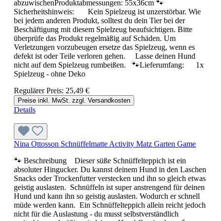
abzuwischenProduktabmessungen: 55x36cm 🐾
Sicherheitshinweis: Kein Spielzeug ist unzerstörbar. Wie
bei jedem anderen Produkt, solltest du dein Tier bei der
Beschäftigung mit diesem Spielzeug beaufsichtigen. Bitte
überprüfe das Produkt regelmäßig auf Schäden. Um
Verletzungen vorzubeugen ersetze das Spielzeug, wenn es
defekt ist oder Teile verloren gehen. Lasse deinen Hund
nicht auf dem Spielzeug rumbeißen. 🐾Lieferumfang: 1x
Spielzeug - ohne Deko
Regulärer Preis:
25,49 €
Preise inkl. MwSt. zzgl. Versandkosten
Details
Nina Ottosson Schnüffelmatte Activity Matz Garten Game
🐾 Beschreibung Dieser süße Schnüffelteppich ist ein
absoluter Hingucker. Du kannst deinem Hund in den Laschen
Snacks oder Trockenfutter verstecken und ihn so gleich etwas
geistig auslasten. Schnüffeln ist super anstrengend für deinen
Hund und kann ihn so geistig auslasten. Wodurch er schnell
müde werden kann. Ein Schnüffelteppich allein reicht jedoch
nicht für die Auslastung - du musst selbstverständlich