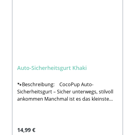
Auto-Sicherheitsgurt Khaki
🐾Beschreibung: CocoPup Auto-
Sicherheitsgurt – Sicher unterwegs, stilvoll
ankommen Manchmal ist es das kleinste
Zubehör, das den größten Unterschied
macht – so wie der Auto-Sicherheitsgurt von
CocoPup London.Dieses praktische Must-
have sorgt dafür, dass dein Vierbeiner
Regulärer Preis:
14,99 €
während der Fahrt sicher und bequem