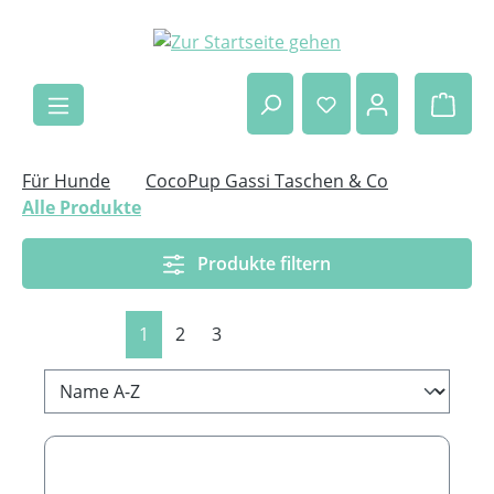
Zum Hauptinhalt springen
Ware
Für Hunde
CocoPup Gassi Taschen & Co
Alle Produkte
Produkte filtern
Seite
Seite
Seite
1
2
3