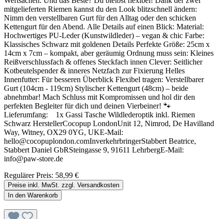
Wertsachen. Und das Beste? Du bleibst flexibel! Dank der zwei
mitgelieferten Riemen kannst du den Look blitzschnell ändern:
Nimm den verstellbaren Gurt für den Alltag oder den schicken
Kettengurt für den Abend. Alle Details auf einen Blick: Material:
Hochwertiges PU-Leder (Kunstwildleder) – vegan & chic Farbe:
Klassisches Schwarz mit goldenen Details Perfekte Größe: 25cm x
14cm x 7cm – kompakt, aber geräumig Ordnung muss sein: Kleines
Reißverschlussfach & offenes Steckfach innen Clever: Seitlicher
Kotbeutelspender & inneres Netzfach zur Fixierung Helles
Innenfutter: Für besseren Überblick Flexibel tragen: Verstellbarer
Gurt (104cm - 119cm) Stylischer Kettengurt (48cm) – beide
abnehmbar! Mach Schluss mit Kompromissen und hol dir den
perfekten Begleiter für dich und deinen Vierbeiner! 🐾
Lieferumfang: 1x Gassi Tasche Wildlederoptik inkl. Riemen
Schwarz HerstellerCocopup LondonUnit 12, Nimrod, De Havilland
Way, Witney, OX29 0YG, UKE-Mail:
hello@cocopuplondon.comInverkehrbringerStabbert Beatrice,
Stabbert Daniel GbRSteingasse 9, 91611 LehrbergE-Mail:
info@paw-store.de
Regulärer Preis:
58,99 €
Preise inkl. MwSt. zzgl. Versandkosten
In den Warenkorb