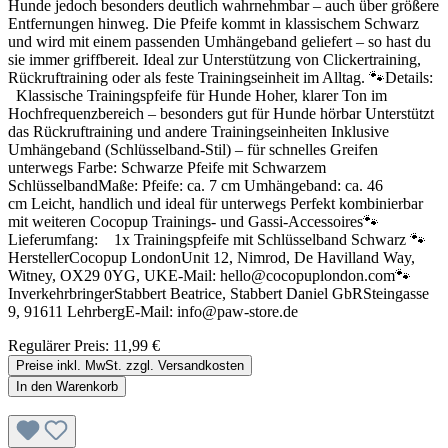
Hunde jedoch besonders deutlich wahrnehmbar – auch über größere
Entfernungen hinweg. Die Pfeife kommt in klassischem Schwarz
und wird mit einem passenden Umhängeband geliefert – so hast du
sie immer griffbereit. Ideal zur Unterstützung von Clickertraining,
Rückruftraining oder als feste Trainingseinheit im Alltag. 🐾Details:
Klassische Trainingspfeife für Hunde Hoher, klarer Ton im
Hochfrequenzbereich – besonders gut für Hunde hörbar Unterstützt
das Rückruftraining und andere Trainingseinheiten Inklusive
Umhängeband (Schlüsselband-Stil) – für schnelles Greifen
unterwegs Farbe: Schwarze Pfeife mit Schwarzem
SchlüsselbandMaße: Pfeife: ca. 7 cm Umhängeband: ca. 46
cm Leicht, handlich und ideal für unterwegs Perfekt kombinierbar
mit weiteren Cocopup Trainings- und Gassi-Accessoires🐾
Lieferumfang: 1x Trainingspfeife mit Schlüsselband Schwarz 🐾
HerstellerCocopup LondonUnit 12, Nimrod, De Havilland Way,
Witney, OX29 0YG, UKE-Mail: hello@cocopuplondon.com🐾
InverkehrbringerStabbert Beatrice, Stabbert Daniel GbRSteingasse
9, 91611 LehrbergE-Mail: info@paw-store.de
Regulärer Preis:
11,99 €
Preise inkl. MwSt. zzgl. Versandkosten
In den Warenkorb