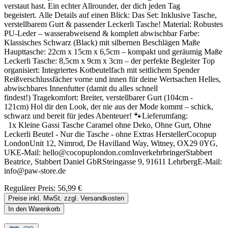
verstaut hast. Ein echter Allrounder, der dich jeden Tag
begeistert. Alle Details auf einen Blick: Das Set: Inklusive Tasche,
verstellbarem Gurt & passender Leckerli Tasche! Material: Robustes
PU-Leder – wasserabweisend & komplett abwischbar Farbe:
Klassisches Schwarz (Black) mit silbernen Beschlägen Maße
Haupttasche: 22cm x 15cm x 6,5cm – kompakt und geräumig Maße
Leckerli Tasche: 8,5cm x 9cm x 3cm – der perfekte Begleiter Top
organisiert: Integriertes Kotbeutelfach mit seitlichem Spender
Reißverschlussfächer vorne und innen für deine Wertsachen Helles,
abwischbares Innenfutter (damit du alles schnell
findest!) Tragekomfort: Breiter, verstellbarer Gurt (104cm -
121cm) Hol dir den Look, der nie aus der Mode kommt – schick,
schwarz und bereit für jedes Abenteuer! 🐾Lieferumfang:
1x Kleine Gassi Tasche Caramel ohne Deko, Ohne Gurt, Ohne
Leckerli Beutel - Nur die Tasche - ohne Extras HerstellerCocopup
LondonUnit 12, Nimrod, De Havilland Way, Witney, OX29 0YG,
UKE-Mail: hello@cocopuplondon.comInverkehrbringerStabbert
Beatrice, Stabbert Daniel GbRSteingasse 9, 91611 LehrbergE-Mail:
info@paw-store.de
Regulärer Preis:
56,99 €
Preise inkl. MwSt. zzgl. Versandkosten
In den Warenkorb