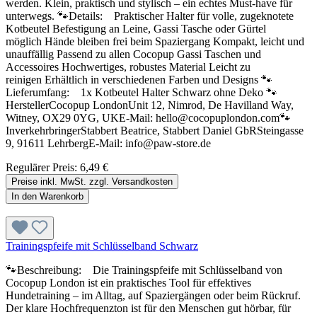
werden. Klein, praktisch und stylisch – ein echtes Must-have für
unterwegs. 🐾Details: Praktischer Halter für volle, zugeknotete
Kotbeutel Befestigung an Leine, Gassi Tasche oder Gürtel
möglich Hände bleiben frei beim Spaziergang Kompakt, leicht und
unauffällig Passend zu allen Cocopup Gassi Taschen und
Accessoires Hochwertiges, robustes Material Leicht zu
reinigen Erhältlich in verschiedenen Farben und Designs 🐾
Lieferumfang: 1x Kotbeutel Halter Schwarz ohne Deko 🐾
HerstellerCocopup LondonUnit 12, Nimrod, De Havilland Way,
Witney, OX29 0YG, UKE-Mail: hello@cocopuplondon.com🐾
InverkehrbringerStabbert Beatrice, Stabbert Daniel GbRSteingasse
9, 91611 LehrbergE-Mail: info@paw-store.de
Regulärer Preis:
6,49 €
Preise inkl. MwSt. zzgl. Versandkosten
In den Warenkorb
Trainingspfeife mit Schlüsselband Schwarz
🐾Beschreibung: Die Trainingspfeife mit Schlüsselband von
Cocopup London ist ein praktisches Tool für effektives
Hundetraining – im Alltag, auf Spaziergängen oder beim Rückruf.
Der klare Hochfrequenzton ist für den Menschen gut hörbar, für