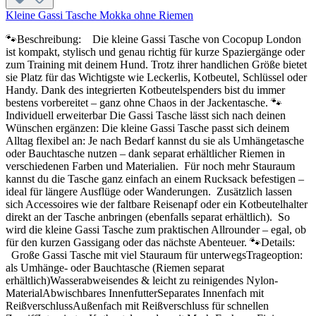
Kleine Gassi Tasche Mokka ohne Riemen
🐾Beschreibung: Die kleine Gassi Tasche von Cocopup London
ist kompakt, stylisch und genau richtig für kurze Spaziergänge oder
zum Training mit deinem Hund. Trotz ihrer handlichen Größe bietet
sie Platz für das Wichtigste wie Leckerlis, Kotbeutel, Schlüssel oder
Handy. Dank des integrierten Kotbeutelspenders bist du immer
bestens vorbereitet – ganz ohne Chaos in der Jackentasche. 🐾
Individuell erweiterbar Die Gassi Tasche lässt sich nach deinen
Wünschen ergänzen: Die kleine Gassi Tasche passt sich deinem
Alltag flexibel an: Je nach Bedarf kannst du sie als Umhängetasche
oder Bauchtasche nutzen – dank separat erhältlicher Riemen in
verschiedenen Farben und Materialien. Für noch mehr Stauraum
kannst du die Tasche ganz einfach an einem Rucksack befestigen –
ideal für längere Ausflüge oder Wanderungen. Zusätzlich lassen
sich Accessoires wie der faltbare Reisenapf oder ein Kotbeutelhalter
direkt an der Tasche anbringen (ebenfalls separat erhältlich). So
wird die kleine Gassi Tasche zum praktischen Allrounder – egal, ob
für den kurzen Gassigang oder das nächste Abenteuer. 🐾Details:
Große Gassi Tasche mit viel Stauraum für unterwegsTrageoption:
als Umhänge- oder Bauchtasche (Riemen separat
erhältlich)Wasserabweisendes & leicht zu reinigendes Nylon-
MaterialAbwischbares InnenfutterSeparates Innenfach mit
ReißverschlussAußenfach mit Reißverschluss für schnellen