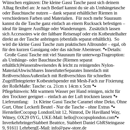
Wünschen ergänzen: Die kleine Gassi Tasche passt sich deinem
Alltag flexibel an: Je nach Bedarf kannst du sie als Umhängetasche
oder Bauchtasche nutzen – dank separat erhältlicher Riemen in
verschiedenen Farben und Materialien. Für noch mehr Stauraum
kannst du die Tasche ganz einfach an einem Rucksack befestigen –
ideal für längere Ausflüge oder Wanderungen. Zusätzlich lassen
sich Accessoires wie der faltbare Reisenapf oder ein Kotbeutelhalter
direkt an der Tasche anbringen (ebenfalls separat erhältlich). So
wird die kleine Gassi Tasche zum praktischen Allrounder – egal, ob
für den kurzen Gassigang oder das nächste Abenteuer. 🐾Details:
Große Gassi Tasche mit viel Stauraum für unterwegsTrageoption:
als Umhänge- oder Bauchtasche (Riemen separat
erhältlich)Wasserabweisendes & leicht zu reinigendes Nylon-
MaterialAbwischbares InnenfutterSeparates Innenfach mit
ReißverschlussAußenfach mit Reißverschluss für schnellen
ZugriffIntegrierter Kotbeutelspender mit Mesh-Fach zur Fixierung
der RolleMaße: Tasche: ca. 21cm x 14cm x 5cm 🐾
Pflegehinweis: Mit warmem Wasser per Hand reinigen, nicht für
den Trockner geeignet – einfach an der Luft trocknen lassen 🐾
Lieferumfang: 1x Kleine Gassi Tasche Caramel ohne Deko, Ohne
Gurt, Ohne Leckerli Beutel - Nur die Tasche - ohne Extras 🐾
HerstellerCocopup LondonUnit 12, Nimrod, De Havilland Way,
Witney, OX29 0YG, UKE-Mail: hello@cocopuplondon.com🐾
InverkehrbringerStabbert Beatrice, Stabbert Daniel GbRSteingasse
9, 91611 LehrbergE-Mail: info@paw-store.de