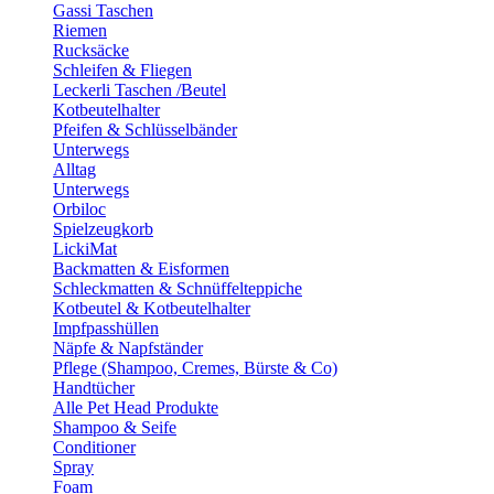
Gassi Taschen
Riemen
Rucksäcke
Schleifen & Fliegen
Leckerli Taschen /Beutel
Kotbeutelhalter
Pfeifen & Schlüsselbänder
Unterwegs
Alltag
Unterwegs
Orbiloc
Spielzeugkorb
LickiMat
Backmatten & Eisformen
Schleckmatten & Schnüffelteppiche
Kotbeutel & Kotbeutelhalter
Impfpasshüllen
Näpfe & Napfständer
Pflege (Shampoo, Cremes, Bürste & Co)
Handtücher
Alle Pet Head Produkte
Shampoo & Seife
Conditioner
Spray
Foam