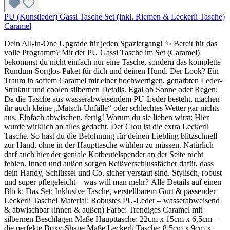
PU (Kunstleder) Gassi Tasche Set (inkl. Riemen & Leckerli Tasche)
Caramel
Dein All-in-One Upgrade für jeden Spaziergang! ✨ Bereit für das
volle Programm? Mit der PU Gassi Tasche im Set (Caramel)
bekommst du nicht einfach nur eine Tasche, sondern das komplette
Rundum-Sorglos-Paket für dich und deinen Hund. Der Look? Ein
Traum in softem Caramel mit einer hochwertigen, genarbten Leder-
Struktur und coolen silbernen Details. Egal ob Sonne oder Regen:
Da die Tasche aus wasserabweisendem PU-Leder besteht, machen
ihr auch kleine „Matsch-Unfälle“ oder schlechtes Wetter gar nichts
aus. Einfach abwischen, fertig! Warum du sie lieben wirst: Hier
wurde wirklich an alles gedacht. Der Clou ist die extra Leckerli
Tasche. So hast du die Belohnung für deinen Liebling blitzschnell
zur Hand, ohne in der Haupttasche wühlen zu müssen. Natürlich
darf auch hier der geniale Kotbeutelspender an der Seite nicht
fehlen. Innen und außen sorgen Reißverschlussfächer dafür, dass
dein Handy, Schlüssel und Co. sicher verstaut sind. Stylisch, robust
und super pflegeleicht – was will man mehr? Alle Details auf einen
Blick: Das Set: Inklusive Tasche, verstellbarem Gurt & passender
Leckerli Tasche! Material: Robustes PU-Leder – wasserabweisend
& abwischbar (innen & außen) Farbe: Trendiges Caramel mit
silbernen Beschlägen Maße Haupttasche: 22cm x 15cm x 6,5cm –
die perfekte Boxy-Shape Maße Leckerli Tasche: 8,5cm x 9cm x