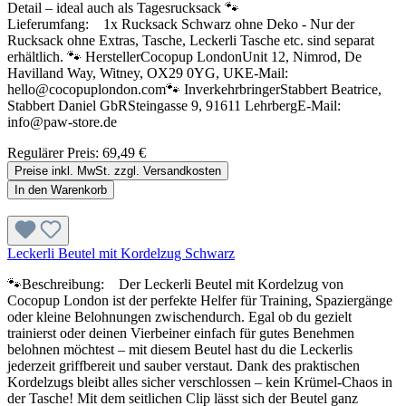
Detail – ideal auch als Tagesrucksack 🐾
Lieferumfang: 1x Rucksack Schwarz ohne Deko - Nur der
Rucksack ohne Extras, Tasche, Leckerli Tasche etc. sind separat
erhältlich. 🐾 HerstellerCocopup LondonUnit 12, Nimrod, De
Havilland Way, Witney, OX29 0YG, UKE-Mail:
hello@cocopuplondon.com🐾 InverkehrbringerStabbert Beatrice,
Stabbert Daniel GbRSteingasse 9, 91611 LehrbergE-Mail:
info@paw-store.de
Regulärer Preis:
69,49 €
Preise inkl. MwSt. zzgl. Versandkosten
In den Warenkorb
Leckerli Beutel mit Kordelzug Schwarz
🐾Beschreibung: Der Leckerli Beutel mit Kordelzug von
Cocopup London ist der perfekte Helfer für Training, Spaziergänge
oder kleine Belohnungen zwischendurch. Egal ob du gezielt
trainierst oder deinen Vierbeiner einfach für gutes Benehmen
belohnen möchtest – mit diesem Beutel hast du die Leckerlis
jederzeit griffbereit und sauber verstaut. Dank des praktischen
Kordelzugs bleibt alles sicher verschlossen – kein Krümel-Chaos in
der Tasche! Mit dem seitlichen Clip lässt sich der Beutel ganz