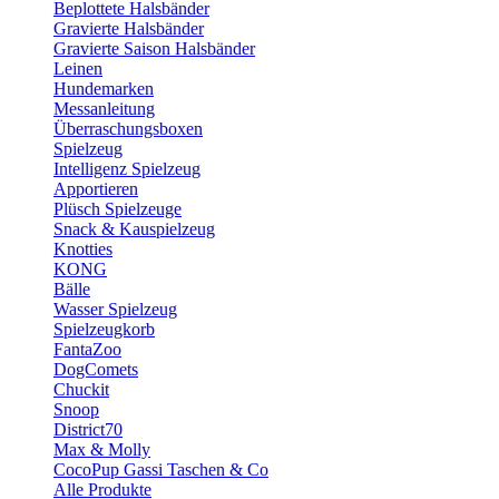
Beplottete Halsbänder
Gravierte Halsbänder
Gravierte Saison Halsbänder
Leinen
Hundemarken
Messanleitung
Überraschungsboxen
Spielzeug
Intelligenz Spielzeug
Apportieren
Plüsch Spielzeuge
Snack & Kauspielzeug
Knotties
KONG
Bälle
Wasser Spielzeug
Spielzeugkorb
FantaZoo
DogComets
Chuckit
Snoop
District70
Max & Molly
CocoPup Gassi Taschen & Co
Alle Produkte