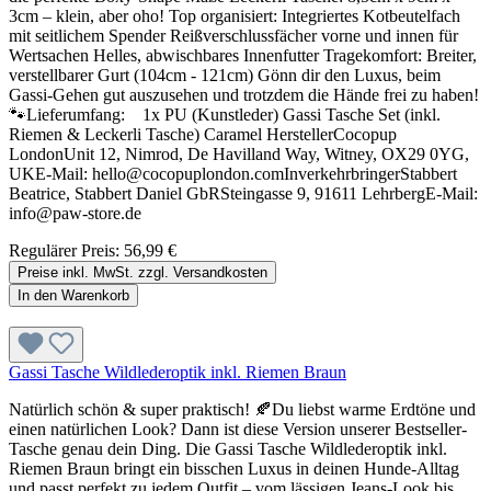
3cm – klein, aber oho! Top organisiert: Integriertes Kotbeutelfach
mit seitlichem Spender Reißverschlussfächer vorne und innen für
Wertsachen Helles, abwischbares Innenfutter Tragekomfort: Breiter,
verstellbarer Gurt (104cm - 121cm) Gönn dir den Luxus, beim
Gassi-Gehen gut auszusehen und trotzdem die Hände frei zu haben!
🐾Lieferumfang: 1x PU (Kunstleder) Gassi Tasche Set (inkl.
Riemen & Leckerli Tasche) Caramel HerstellerCocopup
LondonUnit 12, Nimrod, De Havilland Way, Witney, OX29 0YG,
UKE-Mail: hello@cocopuplondon.comInverkehrbringerStabbert
Beatrice, Stabbert Daniel GbRSteingasse 9, 91611 LehrbergE-Mail:
info@paw-store.de
Regulärer Preis:
56,99 €
Preise inkl. MwSt. zzgl. Versandkosten
In den Warenkorb
Gassi Tasche Wildlederoptik inkl. Riemen Braun
Natürlich schön & super praktisch! 🍂Du liebst warme Erdtöne und
einen natürlichen Look? Dann ist diese Version unserer Bestseller-
Tasche genau dein Ding. Die Gassi Tasche Wildlederoptik inkl.
Riemen Braun bringt ein bisschen Luxus in deinen Hunde-Alltag
und passt perfekt zu jedem Outfit – vom lässigen Jeans-Look bis