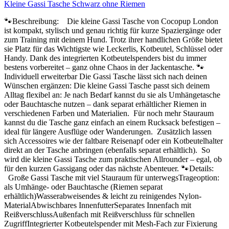
Kleine Gassi Tasche Schwarz ohne Riemen
🐾Beschreibung: Die kleine Gassi Tasche von Cocopup London
ist kompakt, stylisch und genau richtig für kurze Spaziergänge oder
zum Training mit deinem Hund. Trotz ihrer handlichen Größe bietet
sie Platz für das Wichtigste wie Leckerlis, Kotbeutel, Schlüssel oder
Handy. Dank des integrierten Kotbeutelspenders bist du immer
bestens vorbereitet – ganz ohne Chaos in der Jackentasche. 🐾
Individuell erweiterbar Die Gassi Tasche lässt sich nach deinen
Wünschen ergänzen: Die kleine Gassi Tasche passt sich deinem
Alltag flexibel an: Je nach Bedarf kannst du sie als Umhängetasche
oder Bauchtasche nutzen – dank separat erhältlicher Riemen in
verschiedenen Farben und Materialien. Für noch mehr Stauraum
kannst du die Tasche ganz einfach an einem Rucksack befestigen –
ideal für längere Ausflüge oder Wanderungen. Zusätzlich lassen
sich Accessoires wie der faltbare Reisenapf oder ein Kotbeutelhalter
direkt an der Tasche anbringen (ebenfalls separat erhältlich). So
wird die kleine Gassi Tasche zum praktischen Allrounder – egal, ob
für den kurzen Gassigang oder das nächste Abenteuer. 🐾Details:
Große Gassi Tasche mit viel Stauraum für unterwegsTrageoption:
als Umhänge- oder Bauchtasche (Riemen separat
erhältlich)Wasserabweisendes & leicht zu reinigendes Nylon-
MaterialAbwischbares InnenfutterSeparates Innenfach mit
ReißverschlussAußenfach mit Reißverschluss für schnellen
ZugriffIntegrierter Kotbeutelspender mit Mesh-Fach zur Fixierung