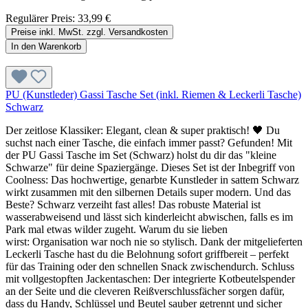
Regulärer Preis:
33,99 €
Preise inkl. MwSt. zzgl. Versandkosten
In den Warenkorb
PU (Kunstleder) Gassi Tasche Set (inkl. Riemen & Leckerli Tasche)
Schwarz
Der zeitlose Klassiker: Elegant, clean & super praktisch! 🖤 Du
suchst nach einer Tasche, die einfach immer passt? Gefunden! Mit
der PU Gassi Tasche im Set (Schwarz) holst du dir das "kleine
Schwarze" für deine Spaziergänge. Dieses Set ist der Inbegriff von
Coolness: Das hochwertige, genarbte Kunstleder in sattem Schwarz
wirkt zusammen mit den silbernen Details super modern. Und das
Beste? Schwarz verzeiht fast alles! Das robuste Material ist
wasserabweisend und lässt sich kinderleicht abwischen, falls es im
Park mal etwas wilder zugeht. Warum du sie lieben
wirst: Organisation war noch nie so stylisch. Dank der mitgelieferten
Leckerli Tasche hast du die Belohnung sofort griffbereit – perfekt
für das Training oder den schnellen Snack zwischendurch. Schluss
mit vollgestopften Jackentaschen: Der integrierte Kotbeutelspender
an der Seite und die cleveren Reißverschlussfächer sorgen dafür,
dass du Handy, Schlüssel und Beutel sauber getrennt und sicher