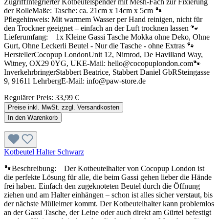
ZugriffIntegrierter Kotbeutelspender mit Mesh-Fach zur Fixierung
der RolleMaße: Tasche: ca. 21cm x 14cm x 5cm 🐾
Pflegehinweis: Mit warmem Wasser per Hand reinigen, nicht für
den Trockner geeignet – einfach an der Luft trocknen lassen 🐾
Lieferumfang: 1x Kleine Gassi Tasche Mokka ohne Deko, Ohne
Gurt, Ohne Leckerli Beutel - Nur die Tasche - ohne Extras 🐾
HerstellerCocopup LondonUnit 12, Nimrod, De Havilland Way,
Witney, OX29 0YG, UKE-Mail: hello@cocopuplondon.com🐾
InverkehrbringerStabbert Beatrice, Stabbert Daniel GbRSteingasse
9, 91611 LehrbergE-Mail: info@paw-store.de
Regulärer Preis:
33,99 €
Preise inkl. MwSt. zzgl. Versandkosten
In den Warenkorb
Kotbeutel Halter Schwarz
🐾Beschreibung: Der Kotbeutelhalter von Cocopup London ist
die perfekte Lösung für alle, die beim Gassi gehen lieber die Hände
frei haben. Einfach den zugeknoteten Beutel durch die Öffnung
ziehen und am Halter einhängen – schon ist alles sicher verstaut, bis
der nächste Mülleimer kommt. Der Kotbeutelhalter kann problemlos
an der Gassi Tasche, der Leine oder auch direkt am Gürtel befestigt