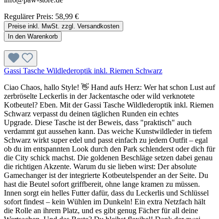
Regulärer Preis:
58,99 €
Preise inkl. MwSt. zzgl. Versandkosten
In den Warenkorb
Gassi Tasche Wildlederoptik inkl. Riemen Schwarz
Ciao Chaos, hallo Style! 👋 Hand aufs Herz: Wer hat schon Lust auf
zerbröselte Leckerlis in der Jackentasche oder wild verknotete
Kotbeutel? Eben. Mit der Gassi Tasche Wildlederoptik inkl. Riemen
Schwarz verpasst du deinen täglichen Runden ein echtes
Upgrade. Diese Tasche ist der Beweis, dass "praktisch" auch
verdammt gut aussehen kann. Das weiche Kunstwildleder in tiefem
Schwarz wirkt super edel und passt einfach zu jedem Outfit – egal
ob du im entspannten Look durch den Park schlenderst oder dich für
die City schick machst. Die goldenen Beschläge setzen dabei genau
die richtigen Akzente. Warum du sie lieben wirst: Der absolute
Gamechanger ist der integrierte Kotbeutelspender an der Seite. Du
hast die Beutel sofort griffbereit, ohne lange kramen zu müssen.
Innen sorgt ein helles Futter dafür, dass du Leckerlis und Schlüssel
sofort findest – kein Wühlen im Dunkeln! Ein extra Netzfach hält
die Rolle an ihrem Platz, und es gibt genug Fächer für all deine