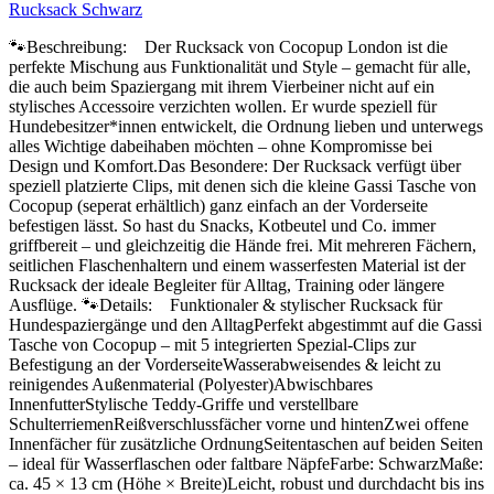
Rucksack Schwarz
🐾Beschreibung: Der Rucksack von Cocopup London ist die
perfekte Mischung aus Funktionalität und Style – gemacht für alle,
die auch beim Spaziergang mit ihrem Vierbeiner nicht auf ein
stylisches Accessoire verzichten wollen. Er wurde speziell für
Hundebesitzer*innen entwickelt, die Ordnung lieben und unterwegs
alles Wichtige dabeihaben möchten – ohne Kompromisse bei
Design und Komfort.Das Besondere: Der Rucksack verfügt über
speziell platzierte Clips, mit denen sich die kleine Gassi Tasche von
Cocopup (seperat erhältlich) ganz einfach an der Vorderseite
befestigen lässt. So hast du Snacks, Kotbeutel und Co. immer
griffbereit – und gleichzeitig die Hände frei. Mit mehreren Fächern,
seitlichen Flaschenhaltern und einem wasserfesten Material ist der
Rucksack der ideale Begleiter für Alltag, Training oder längere
Ausflüge. 🐾Details: Funktionaler & stylischer Rucksack für
Hundespaziergänge und den AlltagPerfekt abgestimmt auf die Gassi
Tasche von Cocopup – mit 5 integrierten Spezial-Clips zur
Befestigung an der VorderseiteWasserabweisendes & leicht zu
reinigendes Außenmaterial (Polyester)Abwischbares
InnenfutterStylische Teddy-Griffe und verstellbare
SchulterriemenReißverschlussfächer vorne und hintenZwei offene
Innenfächer für zusätzliche OrdnungSeitentaschen auf beiden Seiten
– ideal für Wasserflaschen oder faltbare NäpfeFarbe: SchwarzMaße:
ca. 45 × 13 cm (Höhe × Breite)Leicht, robust und durchdacht bis ins