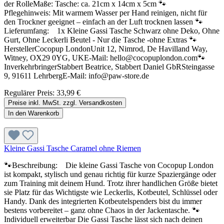
der RolleMaße: Tasche: ca. 21cm x 14cm x 5cm 🐾
Pflegehinweis: Mit warmem Wasser per Hand reinigen, nicht für
den Trockner geeignet – einfach an der Luft trocknen lassen 🐾
Lieferumfang: 1x Kleine Gassi Tasche Schwarz ohne Deko, Ohne
Gurt, Ohne Leckerli Beutel - Nur die Tasche -ohne Extras 🐾
HerstellerCocopup LondonUnit 12, Nimrod, De Havilland Way,
Witney, OX29 0YG, UKE-Mail: hello@cocopuplondon.com🐾
InverkehrbringerStabbert Beatrice, Stabbert Daniel GbRSteingasse
9, 91611 LehrbergE-Mail: info@paw-store.de
Regulärer Preis:
33,99 €
Preise inkl. MwSt. zzgl. Versandkosten
In den Warenkorb
Kleine Gassi Tasche Caramel ohne Riemen
🐾Beschreibung: Die kleine Gassi Tasche von Cocopup London
ist kompakt, stylisch und genau richtig für kurze Spaziergänge oder
zum Training mit deinem Hund. Trotz ihrer handlichen Größe bietet
sie Platz für das Wichtigste wie Leckerlis, Kotbeutel, Schlüssel oder
Handy. Dank des integrierten Kotbeutelspenders bist du immer
bestens vorbereitet – ganz ohne Chaos in der Jackentasche. 🐾
Individuell erweiterbar Die Gassi Tasche lässt sich nach deinen