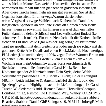
zum schicken Mantel.Das weiche Kunstwildleder in sattem Braun
harmoniert traumhaft mit den glänzenden goldenen Beschlägen.
Aber diese Tasche kann mehr als nur gut aussehen: Sie ist dein
Organisationstalent für unterwegs.Warum du sie lieben
wirst: Vergiss das ewige Wühlen nach Kotbeuteln! Dank des
integrierten Spenders an der Seite ziehst du einfach einen Beutel
heraus, wenn es soweit ist. Im Inneren erwartet dich ein helles
Futter, damit du deine Schlüssel und Leckerlis sofort findest (kein
schwarzes Loch mehr!). Ein extra Netzfach hält die Kotbeutelrolle
sicher an Ort und Stelle.Egal was der Tag bringt, du bist flexibel:
Trag sie sportlich mit dem breiten Gurt oder mach sie schick mit der
goldenen Kette.Alle Details auf einen Blick:Material: Hochwertiges
PU-Leder (Kunstwildleder) – 100% veganFarbe: Warmes Braun mit
goldenen DetailsPerfekte Größe: 25cm x 14cm x 7cm – alles
Wichtige passt reinOrdnungswunder: Reißverschlussfach &
Steckfach innen, helles InnenfutterGassi-Hack: Seitlicher
Kotbeutelspender & Netzfach innenDein Style, deine Wahl:
Verstellbarer, passender Gurt (104cm - 119cm) Edler Kettengurt
(48cm) – beide inklusive & abnehmbar!Hol dir den Look, der
Spaziergänge zum Highlight macht! ✨ Lieferumfang: 1x Gassi
Tasche Wildlederoptik inkl. Riemen Braun HerstellerCocopup
LondonUnit 12, Nimrod, De Havilland Way, Witney, OX29 0YG,
UKE-Mail: hello@cocopuplondon.comInverkehrbringerStabbert
Beatrice, Stabbert Daniel GbRSteingasse 9, 91611 LehrbergE-Mail:
info@paw-store.de