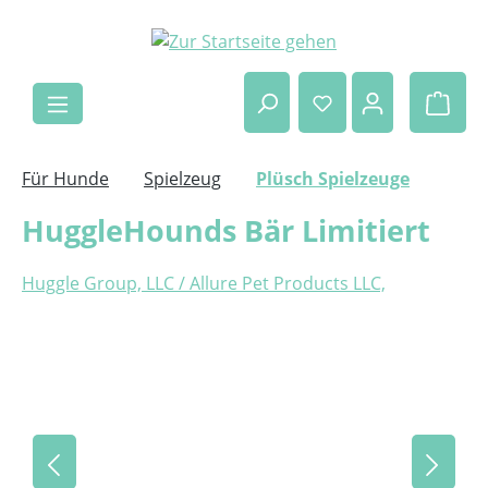
Zum Hauptinhalt springen
Ware
Für Hunde
Spielzeug
Plüsch Spielzeuge
HuggleHounds Bär Limitiert
Huggle Group, LLC / Allure Pet Products LLC,
Bildergalerie überspringen