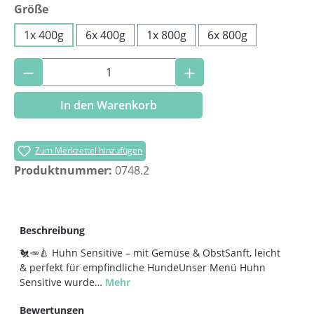
auswählen
Größe
1x 400g
6x 400g
1x 800g
6x 800g
Produkt Anzahl: Gib den gewünschten Wer
In den Warenkorb
Zum Merkzettel hinzufügen
Produktnummer:
0748.2
Beschreibung
🐔🥕🍐 Huhn Sensitive – mit Gemüse & ObstSanft, leicht
& perfekt für empfindliche HundeUnser Menü Huhn
Sensitive wurde…
Mehr
Bewertungen