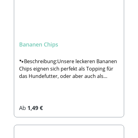
Bananen Chips
🐾Beschreibung:Unsere leckeren Bananen
Chips eignen sich perfekt als Topping für
das Hundefutter, oder aber auch als
kleiner Snack für zwischendurch. Sie sind
dabei 100% natürlich und komplett ohne
Zucker oder sonstige Zusätze. 🐾
Zusammensetzung:74% Banane
Regulärer Preis:
Ab
1,49 €
(ungesüßt), Kokosöl 🐾Analytische
Bestandteile:Rohprotein: 2,4%Rohfett:
28,1%Rohasche: 1,2%Rohfaser:
4,1%Calcium: 10,3%Eisen: 0,77% 🐾