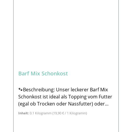
HerstellerStabbert Beatrice, Stabbert
Daniel GbRSteingasse 9, 91611 LehrbergE-
Mail: info@paw-store.de 🐾
Ergänzungsmittel für Hunde
Barf Mix Schonkost
🐾Beschreibung: Unser leckerer Barf Mix
Schonkost ist ideal als Topping vom Futter
(egal ob Trocken oder Nassfutter) oder
aber auch für Schleckmatten oder
Inhalt:
0.1 Kilogramm
(19,90 € / 1 Kilogramm)
Eisformen. Der Mix besteht zu 100% aus
leckerem Gemüse. Der Barf Mix
Schonkostist perfekt für Hunde, die etwas