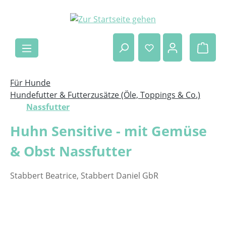
Zum Hauptinhalt springen
Ware
Für Hunde
Hundefutter & Futterzusätze (Öle, Toppings & Co.)
Nassfutter
Huhn Sensitive - mit Gemüse
& Obst Nassfutter
Stabbert Beatrice, Stabbert Daniel GbR
Bildergalerie überspringen