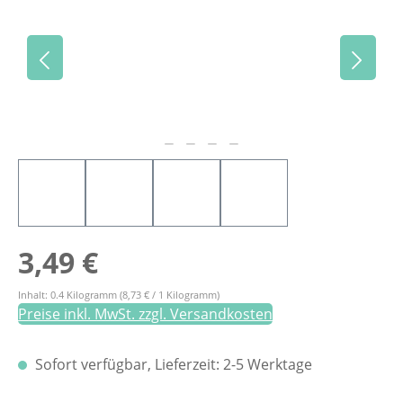
Regulärer Preis:
3,49 €
Inhalt:
0.4 Kilogramm
(8,73 € / 1 Kilogramm)
Preise inkl. MwSt. zzgl. Versandkosten
Sofort verfügbar, Lieferzeit: 2-5 Werktage