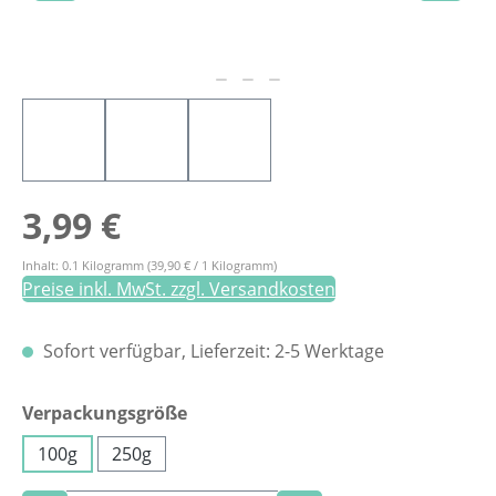
Regulärer Preis:
3,99 €
Inhalt:
0.1 Kilogramm
(39,90 € / 1 Kilogramm)
Preise inkl. MwSt. zzgl. Versandkosten
Sofort verfügbar, Lieferzeit: 2-5 Werktage
auswählen
Verpackungsgröße
100g
250g