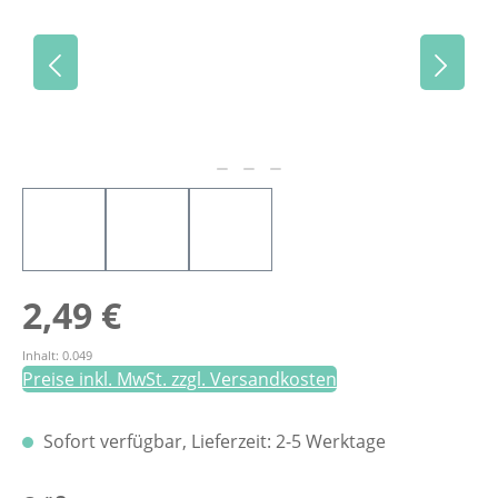
Regulärer Preis:
2,49 €
Inhalt:
0.049
Preise inkl. MwSt. zzgl. Versandkosten
Sofort verfügbar, Lieferzeit: 2-5 Werktage