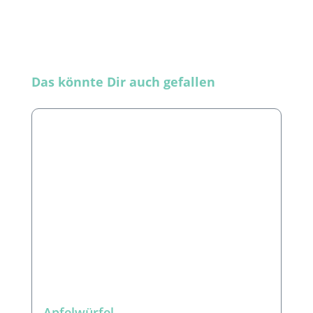
Produktgalerie überspringen
Das könnte Dir auch gefallen
Apfelwürfel