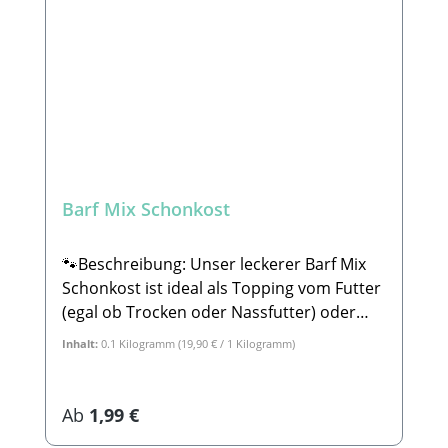
Mail: info@paw-store.de 🐾
Ergänzungsmittel für Hunde
Barf Mix Schonkost
🐾Beschreibung: Unser leckerer Barf Mix
Schonkost ist ideal als Topping vom Futter
(egal ob Trocken oder Nassfutter) oder
aber auch für Schleckmatten oder
Inhalt:
0.1 Kilogramm
(19,90 € / 1 Kilogramm)
Eisformen. Der Mix besteht zu 100% aus
leckerem Gemüse. Der Barf Mix
Schonkostist perfekt für Hunde, die etwas
Regulärer Preis:
Ab
1,99 €
Probleme mit dem Magen haben. Reis &