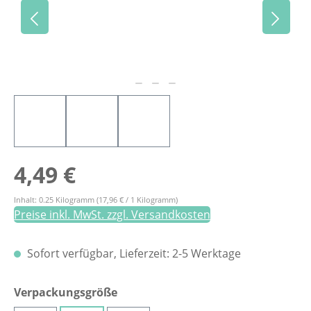
Regulärer Preis:
4,49 €
Inhalt:
0.25 Kilogramm
(17,96 € / 1 Kilogramm)
Preise inkl. MwSt. zzgl. Versandkosten
Sofort verfügbar, Lieferzeit: 2-5 Werktage
auswählen
Verpackungsgröße