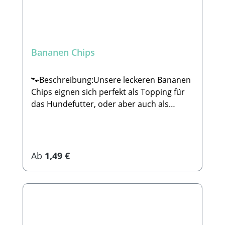
Bananen Chips
🐾Beschreibung:Unsere leckeren Bananen
Chips eignen sich perfekt als Topping für
das Hundefutter, oder aber auch als
kleiner Snack für zwischendurch. Sie sind
dabei 100% natürlich und komplett ohne
Zucker oder sonstige Zusätze. 🐾
Zusammensetzung:74% Banane
Regulärer Preis:
Ab
1,49 €
(ungesüßt), Kokosöl 🐾Analytische
Bestandteile:Rohprotein: 2,4%Rohfett:
28,1%Rohasche: 1,2%Rohfaser:
4,1%Calcium: 10,3%Eisen: 0,77% 🐾
HerstellerStabbert Beatrice, Stabbert
Daniel GbRSteingasse 9, 91611 LehrbergE-