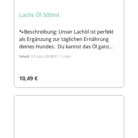
Lachs Öl 500ml
🐾Beschreibung: Unser Lachöl ist perfekt
als Ergänzung zur täglichen Ernährung
deines Hundes. Du kannst das Öl ganz
einfach bei der Fütterung hinzugeben,
Inhalt:
0.5 Liter
(20,98 € / 1 Liter)
hierbei ist es egal, ob du barfst,
Trockenfutter oder Nassfutter gibst. Die
im Lachsöl enthaltenen essenziellen
Regulärer Preis:
10,49 €
Fettsäuren tragen dazu bei, dass sowohl
das Herz-Kreislaufsystem, die Knochen
und Gelenke, als auch die Haut und
glänzendes Fell unterstützt werden. Des
weiteren können die Omega-3 Fettsäuren
aus Lachsöl die Funktionsfähigkeit der
Leber und der Nieren unterstützen. Sie
sind vorteilhaft für die neurologische