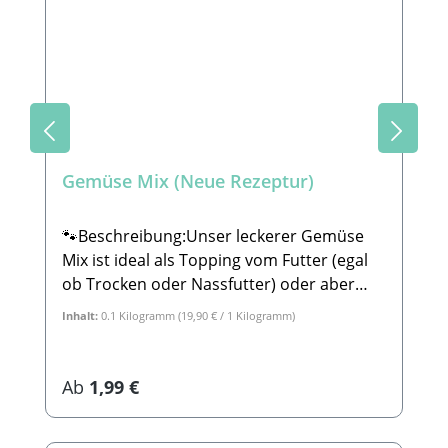
heißes Wasser benötigt. 🐾
Zusammensetzung:Getrocknete Äpfel,
Bananen, Weißdornbeeren,
Johannisbeeren, Erdbeeren, Kokosflocken,
Johannisbrot 🐾Analytische
Bestandteile:Rohprotein: 3,2%Rohfett:
16,2%Rohasche: 4,5%Rohfaser: 7,5% 🐾
Gemüse Mix (Neue Rezeptur)
HerstellerStabbert Beatrice, Stabbert
Daniel GbRSteingasse 9, 91611 LehrbergE-
Mail: info@paw-store.de 🐾
🐾Beschreibung:Unser leckerer Gemüse
Ergänzungsfuttermittel für Hunde
Mix ist ideal als Topping vom Futter (egal
ob Trocken oder Nassfutter) oder aber
auch für Schleckmatten oder Eisformen.
Inhalt:
0.1 Kilogramm
(19,90 € / 1 Kilogramm)
Der Mix besteht zu 100% aus leckerem
Gemüse und kommt dabei ganz ohne
Zusatzstoffe oder Chemie aus. 🐾
Regulärer Preis:
Ab
1,99 €
Zubereitung:Unseren Gemüsemix kannst
du deinem Hund mit dem Futter