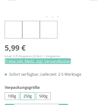
Regulärer Preis:
5,99 €
Inhalt:
0.25 Kilogramm
(23,96 € / 1 Kilogramm)
Preise inkl. MwSt. zzgl. Versandkosten
Sofort verfügbar, Lieferzeit: 2-5 Werktage
auswählen
Verpackungsgröße
100g
250g
500g