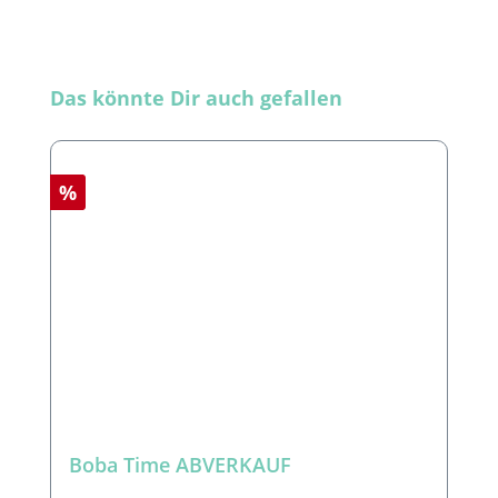
Produktgalerie überspringen
Das könnte Dir auch gefallen
Rabatt
%
Boba Time ABVERKAUF