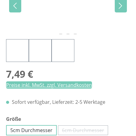
Regulärer Preis:
7,49 €
Preise inkl. MwSt. zzgl. Versandkosten
Sofort verfügbar, Lieferzeit: 2-5 Werktage
auswählen
Größe
5cm Durchmesser
6cm Durchmesser
(Diese Option ist zurzeit n