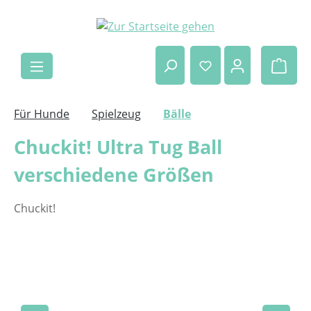
Zum Hauptinhalt springen
Ware
Für Hunde
Spielzeug
Bälle
Chuckit! Ultra Tug Ball
verschiedene Größen
Chuckit!
Bildergalerie überspringen