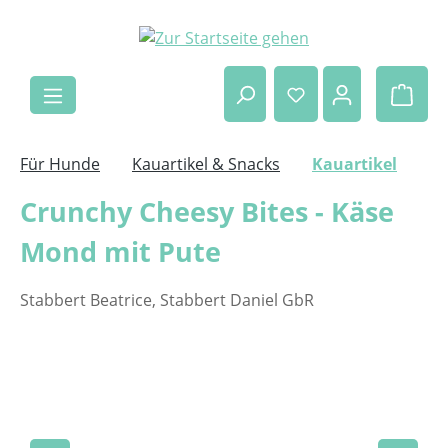
Zum Hauptinhalt springen
Ware
Für Hunde
Kauartikel & Snacks
Kauartikel
Crunchy Cheesy Bites - Käse
Mond mit Pute
Stabbert Beatrice, Stabbert Daniel GbR
Bildergalerie überspringen