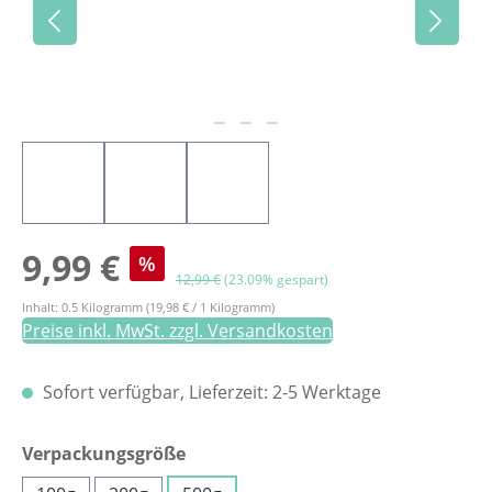
Verkaufspreis:
9,99 €
%
Regulärer Preis:
12,99 €
(23.09% gespart)
Inhalt:
0.5 Kilogramm
(19,98 € / 1 Kilogramm)
Preise inkl. MwSt. zzgl. Versandkosten
Sofort verfügbar, Lieferzeit: 2-5 Werktage
auswählen
Verpackungsgröße