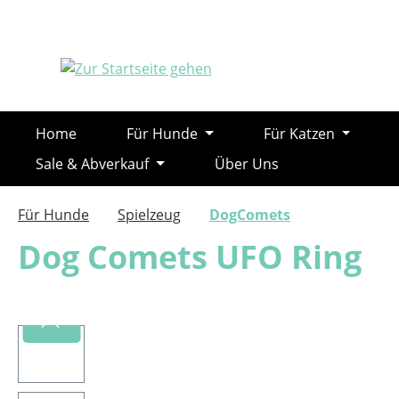
m Hauptinhalt springen
Zur Suche springen
Zur Hauptnavigation springen
Home
Für Hunde
Für Katzen
Sale & Abverkauf
Über Uns
Für Hunde
Spielzeug
DogComets
Dog Comets UFO Ring
Bildergalerie überspringen