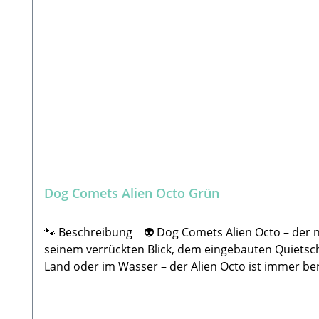
Dog Comets Alien Octo Grün
🐾 Beschreibung 👽 Dog Comets Alien Octo – der neu
seinem verrückten Blick, dem eingebauten Quietsche
Land oder im Wasser – der Alien Octo ist immer ber
Quietscher im Kopf für extra Fun✔️ Knister-Tentake
lustigen Gesichtsausdrücken erhältlich📏 Größen: M – ca. 28 cm // L – ca. 37 cm💡 Ob zum Kuscheln, Toben oder Planschen – der Alien Octo wird garantiert zum
neuen Lieblingsbegleiter deines Hundes!🐾 Herstel