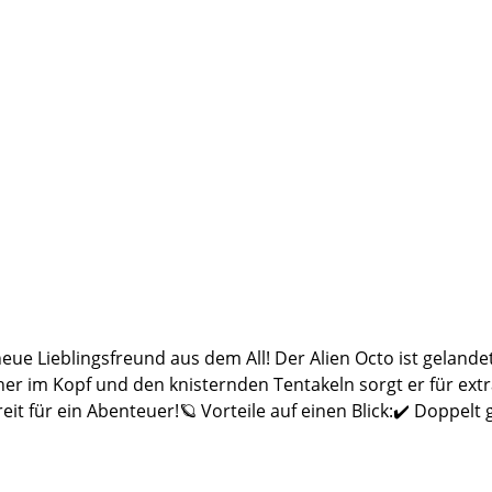
e Lieblingsfreund aus dem All! Der Alien Octo ist gelandet
r im Kopf und den knisternden Tentakeln sorgt er für extra
eit für ein Abenteuer!🪐 Vorteile auf einen Blick:✔️ Doppel
l regen zusätzlich zum Spielen an✔️ Schwimmt auf dem Wasse
ler / Verantwortliche Person in der EU: Hofman Animal Care