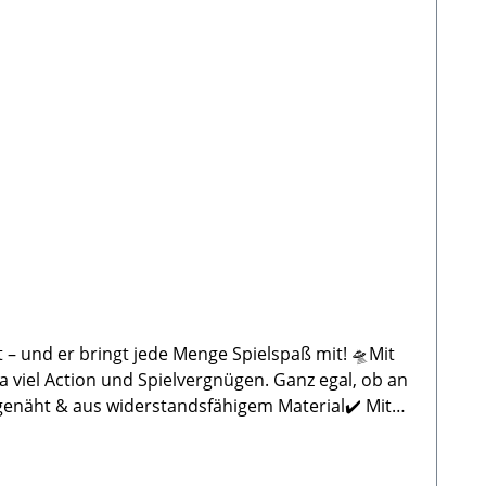
 – und er bringt jede Menge Spielspaß mit! 🛸Mit
 viel Action und Spielvergnügen. Ganz egal, ob an
t genäht & aus widerstandsfähigem Material✔️ Mit
r – ideal für Wasserratten✔️ In 3 Farben mit
 De Leemkoele 2, 7468 DM Enter (NL) E-Mail: