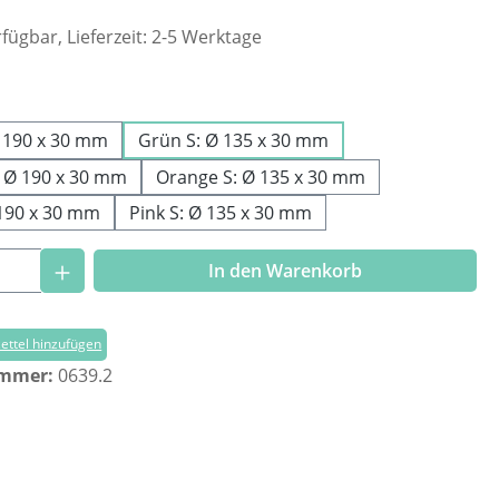
fügbar, Lieferzeit: 2-5 Werktage
ählen
 190 x 30 mm
Grün S: Ø 135 x 30 mm
 Ø 190 x 30 mm
Orange S: Ø 135 x 30 mm
 190 x 30 mm
Pink S: Ø 135 x 30 mm
Anzahl: Gib den gewünschten Wert ein o
In den Warenkorb
ttel hinzufügen
ummer:
0639.2