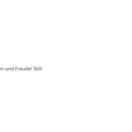
on und Freude! 🚀🐶