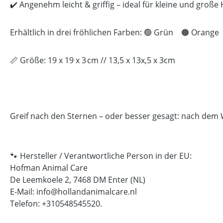
✔️ Angenehm leicht & griffig – ideal für kleine und groß
Erhältlich in drei fröhlichen Farben: 🟢 Grün 🟠 Orang
📏 Größe: 19 x 19 x 3 cm // 13,5 x 13x,5 x 3cm
Greif nach den Sternen – oder besser gesagt: nach dem 
🐾 Hersteller / Verantwortliche Person in der EU:
Hofman Animal Care
De Leemkoele 2, 7468 DM Enter (NL)
E-Mail: info@hollandanimalcare.nl
Telefon: +310548545520.