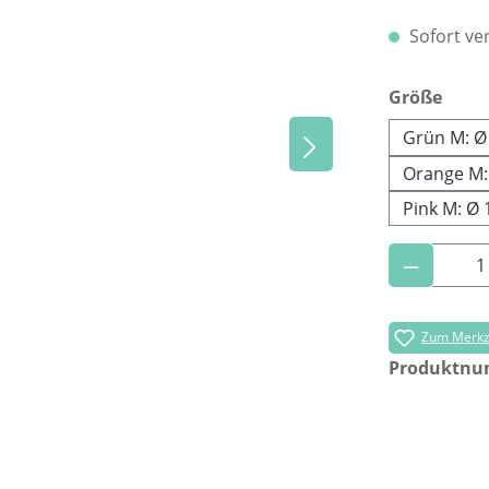
Sofort ver
ausw
Größe
Grün M: Ø
Orange M:
Pink M: Ø
Produkt 
Zum Merkze
Produktn