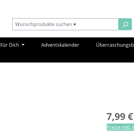
Für Dich
Adventskalender
Überraschungs
Regulärer Pr
7,99 €
Preise inkl.