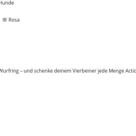
e Hunde
e 🌸 Rosa
Wurfring – und schenke deinem Vierbeiner jede Menge Acti