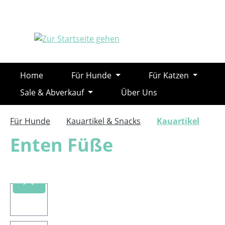
m Hauptinhalt springen
Zur Suche springen
Zur Hauptnavigation springen
Home
Für Hunde
Für Katzen
Sale & Abverkauf
Über Uns
Für Hunde
Kauartikel & Snacks
Kauartikel
Enten Füße
Bildergalerie überspringen