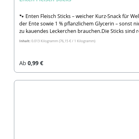
🐾 Enten Fleisch Sticks – weicher Kurz-Snack für 
der Ente sowie 1 % pflanzlichem Glycerin – sonst ni
zu kauendes Leckerchen brauchen.Die Sticks sind re
Zähnen.Ein purer Snack mit viel Geschmack – ohne u
Inhalt:
0.013 Kilogramm
(76,15 € / 1 Kilogramm)
HerstellungWeiche Konsistenz – perfekt für junge & ä
und tierische Nebenerzeugnisse von der Ente, 1% p
0,6% Feuchtigkeit: 8,7%🐾SicherheitshinweiseBitte b
Regulärer Preis:
Ab
0,99 €
Produkte und KEINE maschinell hergestelltes Prod
angegebenen Angaben liegen. Wie bei allen Kauartikeln, bitte
trocken aufbewahren!🐾HerstellerStabbert Beatrice
Hunde