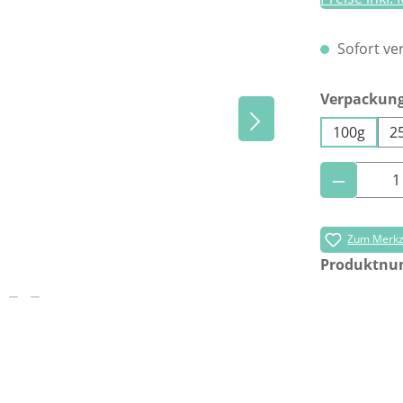
Sofort ver
Verpackun
100g
2
Produkt 
Zum Merkze
Produktn