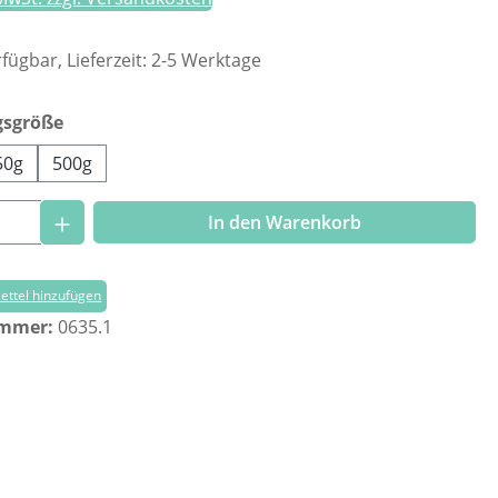
fügbar, Lieferzeit: 2-5 Werktage
auswählen
gsgröße
50g
500g
Anzahl: Gib den gewünschten Wert ein o
In den Warenkorb
ttel hinzufügen
ummer:
0635.1