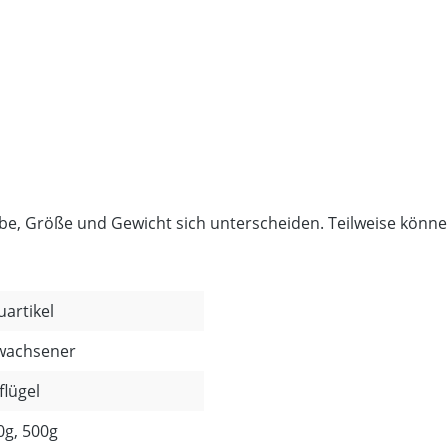
rbe, Größe und Gewicht sich unterscheiden. Teilweise kön
uartikel
wachsener
flügel
0g, 500g