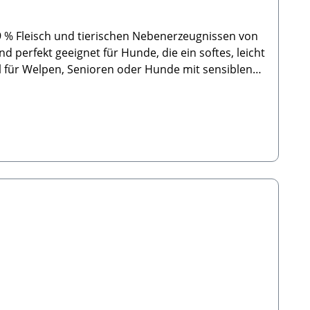
99 % Fleisch und tierischen Nebenerzeugnissen von
 perfekt geeignet für Hunde, die ein softes, leicht
al für Welpen, Senioren oder Hunde mit sensiblen
eNur 1 % pflanzliches GlycerinEuropäische
schendurch 🐾Zusammensetzung: 99% Fleisch
in: 49,2% Rohfett: 28,8% Rohasche: 10,7% Rohfaser:
ein vollwertiges Futter handelt. Dies sind Naturelle
r unterscheiden, teilweise auch außerhalb der
llen. Kühl, nicht zu dunkel und
info@paw-store.de 🐾Ergänzungsfuttermittel für