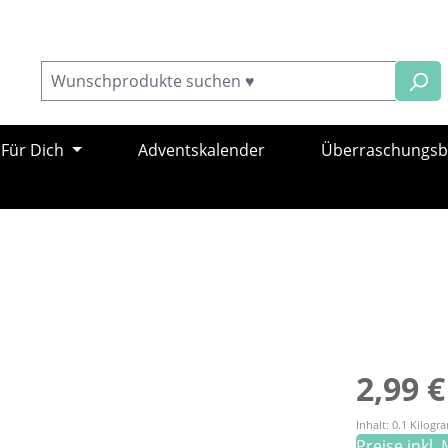
Für Dich
Adventskalender
Überraschungs
Regulärer Pr
2,99 €
Inhalt:
0.1 Kilog
Preise inkl.