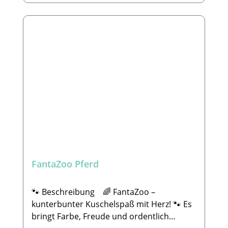
Spielzeug, wenn es defekt ist oder Teile
besonders macht:💪 Dreifach genäht &
verloren gehen. Wir können nicht für die
aus robusten Materialien gefertigt – für
Länge der Haltbarkeit garantieren, da
längeren Spielfreude🧵 Mit Quietscher für
jeder Hund anders mit dem Spielzeug
extra Action💚 Hergestellt aus recyceltem
spielt. Bei dem einen hält es 5 Minuten und
Material – für Spielspaß mit gutem
beim Anderen 10 Jahre. 🐾
Gewissen🐶 Wunderbar weich – perfekt
Lieferumfang: 1x Spielzeug nach Wahl -
auch zum Kuscheln nach dem Toben 🌈
ohne Deko
Größen: M: ca. 23 × 13 cm L: ca. 32 ×
16 cm 🌟 Ob wildes Spielen oder chilliges
Kuscheln: Diese bunten Gefährten sind
immer mit dabei – und zaubern jedem
Hundeherz ein Lächeln ins Gesicht! 🐾
Hersteller / Verantwortliche Person in der
FantaZoo Pferd
EU: Hofman Animal Care De Leemkoele 2,
7468 DM Enter (NL) E-Mail:
info@hollandanimalcare.nl Telefon:
🐾 Beschreibung 🌈 FantaZoo –
+310548545520.🐾Sicherheitshinweis: Kein
kunterbunter Kuschelspaß mit Herz! 🐾 Es
Spielzeug ist unzerstörbar. Wie bei jedem
bringt Farbe, Freude und ordentlich
anderen Produkt, solltest du dein Tier bei