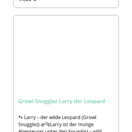
verloren gehen. Wir können nicht für die
Material hält Sierra auch wildere
Länge der Haltbarkeit garantieren, da
Spielmomente locker aus.Ihr süßer Look
jeder Hund anders mit dem Spielzeug
lädt zum Kuscheln ein, während die
spielt. Bei dem einen hält es 5 Minuten und
technische Verstärkung für langlebigen
beim Anderen 10 Jahre. 🐾
Spielspaß sorgt.✅ Extra robust & langlebig
Lieferumfang: 1x Spielzeug nach Wahl -
💪✅ Ungiftige, sichere Materialien ✅ Für
ohne Deko
Hunde aller Größen geeignet 🐶✅
Kuschelig & trotzdem stabil 🤗📏 Größe:
Höhe: 4,5 cm Länge: 8,5 cm Breite: 8 cm🐾
Hersteller:Hofman Animal CareDe
Leemkoele 2, 7468 DM Enter (NL)E-Mail:
info@hollandanimalcare.nlTelefon:
+310548545520. 🐾
SICHERHEITSHINWEISEKein Spielzeug ist
Growl Snugglez Larry der Leopard
unzerstörbar. Wie bei jedem anderen
Produkt, solltest du dein Tier bei der
Beschäftigung mit diesem Spielzeug
🐾 Larry – der wilde Leopard (Growl
beaufsichtigen. Bitte überprüfe das
Snugglez) 🌿🐆Larry ist der mutige
Produkt regelmäßig auf Schäden. Um
Abenteurer unter den Snugglez – wild,