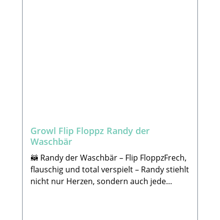
jeder Hund anders mit dem Spielzeug
wieder motiviert. 🔊✨Ihre stabile Bauweise
spielt. Bei dem einen hält es 5 Minuten und
macht Penny zu einer fröhlichen,
beim Anderen 10 Jahre. 🐾
langlebigen Begleiterin – ideal auch für
Lieferumfang: 1x Spielzeug nach Wahl -
Hunde, die beim Spiel gerne Gas geben.✅
ohne Deko
Dreifach-Quietsch-Fun 🍍✅ Leicht zu
greifen – aus jeder Richtung✅ Robust &
langlebig 💪✅ Macht jedes Spiel bunter
und lustiger 🌞Penny bringt Strandvibes,
Spielspaß und gute Laune direkt ins
Wohnzimmer!🐾Hersteller:Hofman Animal
CareDe Leemkoele 2, 7468 DM Enter (NL)E-
Growl Flip Floppz Randy der
Mail: info@hollandanimalcare.nlTelefon:
Waschbär
+310548545520. 🐾
SICHERHEITSHINWEISEKein Spielzeug ist
🦝 Randy der Waschbär – Flip FloppzFrech,
unzerstörbar. Wie bei jedem anderen
flauschig und total verspielt – Randy stiehlt
Produkt, solltest du dein Tier bei der
nicht nur Herzen, sondern auch jede
Beschäftigung mit diesem Spielzeug
Spielshow! Randy kommt im grauen
beaufsichtigen. Bitte überprüfe das
Kuschel-Look daher und trägt ein
Produkt regelmäßig auf Schäden. Um
verschmitztes Gesicht, das Hunde sofort