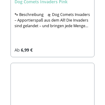
Dog Comets Invaders Pink
spielt. Bei dem einen hält es 5 Minuten und
zum Schmusen! ✨ Deine
beim Anderen 10 Jahre. 🐾
Auswahl: Gesteppte Variante – robuster &
Lieferumfang: 1x Spielzeug nach Wahl -
langlebiger Blasenstruktur – besonders
🐾 Beschreibung 🛸 Dog Comets Invaders
ohne Deko
weich & anschmiegsam 📏 Größen: M – ca.
– Apportierspaß aus dem All! Die Invaders
22,5 × 5 × 5 cm L – ca. 32 × 5 × 5 cm 💫 Jeder
sind gelandet – und bringen jede Menge
Invader hat seinen ganz eigenen
Spielspaß mit sich! 🚀Der Dog Comets
Gesichtsausdruck – für noch mehr Charme
Invaders Wurfstock ist ein reines
beim Spielen!🐾 Hersteller /
Apportierspielzeug und eignet sich ideal
Verantwortliche Person in der EU: Hofman
für Wurfspiele im Haus oder (im
Regulärer Preis:
Ab
6,99 €
Animal Care De Leemkoele 2, 7468 DM
trockenem) Garten. Dank der kompakten
Enter (NL) E-Mail:
Schwammfüllung ist er schwerer als
info@hollandanimalcare.nl Telefon:
herkömmliche Plüschspielzeuge und lässt
+310548545520.🐾Sicherheitshinweis: Kein
sich super werfen – ohne gleich
Spielzeug ist unzerstörbar. Wie bei jedem
davonzufliegen.🧡 Wichtig:Bitte beachte,
anderen Produkt, solltest du dein Tier bei
dass dieses Spielzeug nicht zum Kauen
der Beschäftigung mit diesem Spielzeug
oder Zerren gedacht ist – sondern für
beaufsichtigen. Bitte überprüfe das
Apportierspiele, Kuscheleinheiten oder
Produkt regelmäßig auf Schäden. Um
leichtes Herumtragen. 🔊 Im Inneren sorgt
Verletzungen vorzubeugen ersetze das
knisterndes Material zusammen mit einem