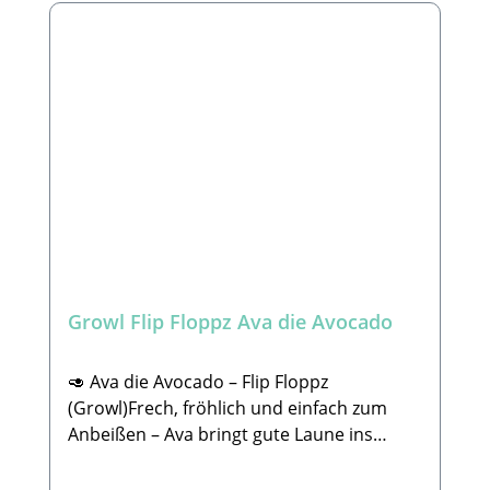
unzerstörbar. Wie bei jedem anderen
Snorters jede Menge Abwechslung und
Produkt, solltest du dein Tier bei der
langlebigen Spielspaß ins
Beschäftigung mit diesem Spielzeug
Hundeleben.Verstärkte Nähte, robustes
beaufsichtigen. Bitte überprüfe das
1080D-Denier-Material und sorgfältige
Produkt regelmäßig auf Schäden. Um
Verarbeitung sorgen dafür, dass Snorters
Verletzungen vorzubeugen ersetze das
selbst bei begeisterten Spielern
Spielzeug, wenn es defekt ist oder Teile
zuverlässig durchhält.Der niedliche Look
verloren gehen. Wir können nicht für die
lädt zum Kuscheln ein – die technische
Länge der Haltbarkeit garantieren, da
Verstärkung bietet gleichzeitig echte
jeder Hund anders mit dem Spielzeug
Haltbarkeit.✅ 5 Quietscher &
spielt. Bei dem einen hält es 5 Minuten und
Raschelpapier für interaktiven Spielspaß
beim Anderen 10 Jahre. 🐾
🔊✨✅ Extra robust & langlebig dank Ruff
Growl Flip Floppz Ava die Avocado
Lieferumfang: 1x Spielzeug nach Wahl -
Guard Technology 💪✅ Ungiftige, sichere
ohne Deko
Materialien ✔️✅ Für Hunde aller Größen
geeignet 🐶✅ Kuschelig & trotzdem stabil
🥑 Ava die Avocado – Flip Floppz
🤗📏 Größe: 3,5 cm hoch, 15 cm lang und 7
(Growl)Frech, fröhlich und einfach zum
cm breitSnorters bringt Spaß, Struktur
Anbeißen – Ava bringt gute Laune ins
und jede Menge Geräusche ins Spiel –
Spiel!Mit ihrem knalligen Grün und dem
perfekt für neugierige Hunde, die
niedlichen Kernbauch ist Ava ein absoluter