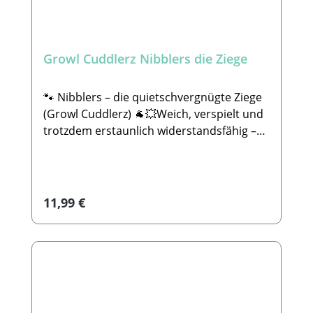
Raschelpapier für interaktiven Spielspaß
🔊✨✅ Extra robust & langlebig dank Ruff
Guard Technology 💪✅ Ungiftige, sichere
Growl Cuddlerz Nibblers die Ziege
Materialien ✔️✅ Für Hunde aller Größen
geeignet 🐶✅ Kuschelig & trotzdem stabil
🤗📏 Größe: 3,5 cm hoch, 15 cm lang und 7
🐾 Nibblers – die quietschvergnügte Ziege
cm breitChewy bringt Spaß, Struktur und
(Growl Cuddlerz) 🐐💥Weich, verspielt und
jede Menge Geräusche ins Spiel – perfekt
trotzdem erstaunlich widerstandsfähig –
für neugierige Hunde, die Abwechslung
das ist Snorters!Die süße Ziege kombiniert
lieben.🐾Hersteller:Hofman Animal CareDe
eine angenehm flauschige Oberfläche mit
Leemkoele 2, 7468 DM Enter (NL)E-Mail:
einer stabilen, interaktiven Konstruktion.
info@hollandanimalcare.nlTelefon:
Mit 5 Quietscher, Raschelpapier und der
Regulärer Preis:
11,99 €
+310548545520. 🐾
bewährten Ruff Guard Technology bringt
SICHERHEITSHINWEISEKein Spielzeug ist
Snorters jede Menge Abwechslung und
unzerstörbar. Wie bei jedem anderen
langlebigen Spielspaß ins
Produkt, solltest du dein Tier bei der
Hundeleben.Verstärkte Nähte, robustes
Beschäftigung mit diesem Spielzeug
1080D-Denier-Material und sorgfältige
beaufsichtigen. Bitte überprüfe das
Verarbeitung sorgen dafür, dass Nibblers