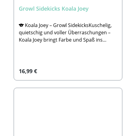
sicher✅ Für Hunde aller Größen geeignet
Growl Sidekicks Koala Joey
🐶📏 Größe: Höhe: 3,5 cm Länge: 17 cm
Breite: 7,5 cmKanga Joey verbindet süßes
Kuscheldesign mit cleveren Spielideen –
🐨 Koala Joey – Growl SidekicksKuschelig,
ideal für Hunde, die Abwechslung lieben.🐾
quietschig und voller Überraschungen –
Hersteller:Hofman Animal CareDe
Koala Joey bringt Farbe und Spaß ins
Leemkoele 2, 7468 DM Enter (NL)E-Mail:
Spiel!Dieser knallblaue Koala hat es in sich:
info@hollandanimalcare.nlTelefon:
In seiner Bauchhöhle sitzt ein kleiner Mini-
+310548545520. 🐾
Koala, der darauf wartet, entdeckt und
SICHERHEITSHINWEISEKein Spielzeug ist
herausgezogen zu werden. Dazu kommen
Regulärer Preis:
16,99 €
unzerstörbar. Wie bei jedem anderen
mehrere Quietscher, die jedes Spiel
Produkt, solltest du dein Tier bei der
spannender machen und deinen Hund
Beschäftigung mit diesem Spielzeug
immer wieder aufs Neue motivieren. 💙🔍
beaufsichtigen. Bitte überprüfe das
Der Koala ist mit Ruff Guard Technology
Produkt regelmäßig auf Schäden. Um
ausgestattet – das bedeutet starke Nähte,
Verletzungen vorzubeugen ersetze das
strapazierfähiges Material und extra lange
Spielzeug, wenn es defekt ist oder Teile
Haltbarkeit. Gleichzeitig bleibt er weich
verloren gehen. Wir können nicht für die
genug zum Knuddeln und Tragen.✅
Länge der Haltbarkeit garantieren, da
Inklusive Baby-Koala zum Herausziehen 🐨