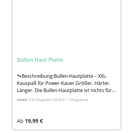
Bullen Haut Platte
🐾Beschreibung:Bullen-Hautplatte – XXL-
Kauspaß für Power-Kauer.Größer. Härter.
Länger. Die Bullen-Hautplatte ist nichts für
Weicheier – sondern für Hunde, die wissen,
Inhalt:
0.35 Kilogramm
(35,69 € / 1 Kilogramm)
was sie wollen: richtig was zu kauen! Mit
ihren beeindruckenden Maßen (bis zu
70 × 30 cm!) ist sie ein echter Brocken Natur
Regulärer Preis:
Ab
19,99 €
und sorgt für extra langen, intensiven
Kauspaß – natürlich ohne Zusätze.💪 Das