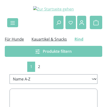
Zum Hauptinhalt springen
Ware
Für Hunde
Kauartikel & Snacks
Rind
Produkte filtern
Seite
Seite
1
2