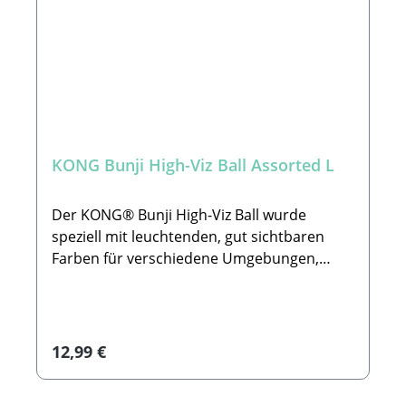
KONG Bunji High-Viz Ball Assorted L
Der KONG® Bunji High-Viz Ball wurde
speziell mit leuchtenden, gut sichtbaren
Farben für verschiedene Umgebungen,
Wetterbedingungen und Gelände
entwickelt. Dieser strapazierfähige Ball ist
ideal für Apportierspiele geeignet und
zeichnet sich durch erhöhte Rillen aus, die
Regulärer Preis:
12,99 €
für ein unvorhersehbares Sprungverhalten
sorgen. Mit dem ergonomischen Bungee-