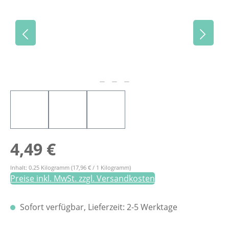
Regulärer Preis:
4,49 €
Inhalt:
0.25 Kilogramm
(17,96 € / 1 Kilogramm)
Preise inkl. MwSt. zzgl. Versandkosten
Sofort verfügbar, Lieferzeit: 2-5 Werktage