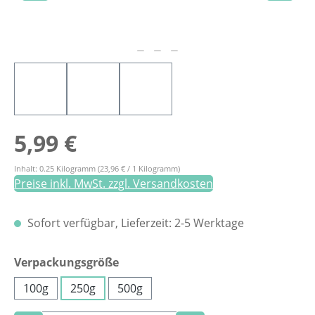
Regulärer Preis:
5,99 €
Inhalt:
0.25 Kilogramm
(23,96 € / 1 Kilogramm)
Preise inkl. MwSt. zzgl. Versandkosten
Sofort verfügbar, Lieferzeit: 2-5 Werktage
auswählen
Verpackungsgröße
100g
250g
500g