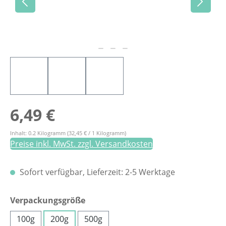
Regulärer Preis:
6,49 €
Inhalt:
0.2 Kilogramm
(32,45 € / 1 Kilogramm)
Preise inkl. MwSt. zzgl. Versandkosten
Sofort verfügbar, Lieferzeit: 2-5 Werktage
auswählen
Verpackungsgröße
100g
200g
500g