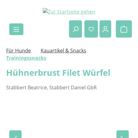
Zum Hauptinhalt springen
Ware
Für Hunde
Kauartikel & Snacks
Trainingssnacks
Hühnerbrust Filet Würfel
Stabbert Beatrice, Stabbert Daniel GbR
Bildergalerie überspringen