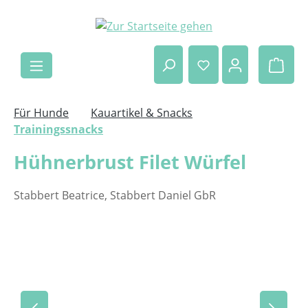
Zum Hauptinhalt springen
Ware
Für Hunde
Kauartikel & Snacks
Trainingssnacks
Hühnerbrust Filet Würfel
Stabbert Beatrice, Stabbert Daniel GbR
Bildergalerie überspringen