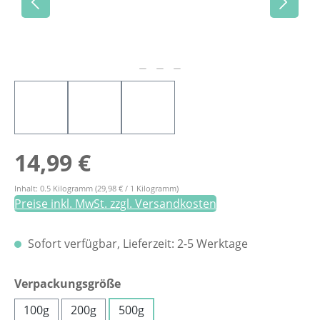
Regulärer Preis:
14,99 €
Inhalt:
0.5 Kilogramm
(29,98 € / 1 Kilogramm)
Preise inkl. MwSt. zzgl. Versandkosten
Sofort verfügbar, Lieferzeit: 2-5 Werktage
auswählen
Verpackungsgröße
100g
200g
500g