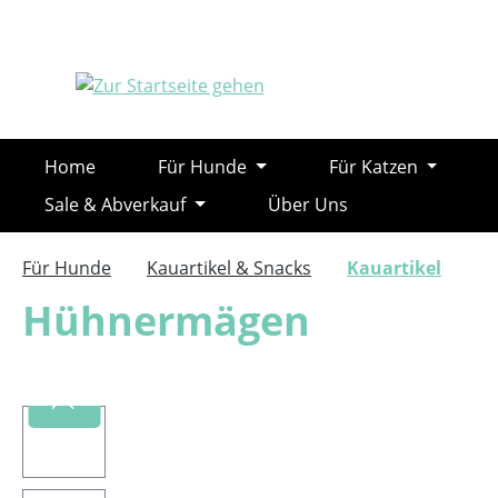
m Hauptinhalt springen
Zur Suche springen
Zur Hauptnavigation springen
Home
Für Hunde
Für Katzen
Sale & Abverkauf
Über Uns
Für Hunde
Kauartikel & Snacks
Kauartikel
Hühnermägen
Bildergalerie überspringen