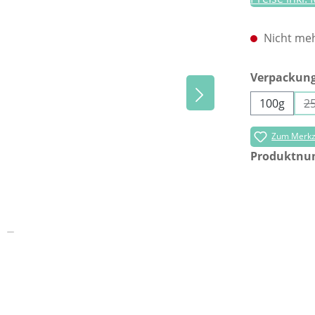
Nicht meh
Verpackun
100g
2
Zum Merkze
Produktn