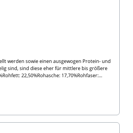
ellt werden sowie einen ausgewogen Protein- und
lig sind, sind diese eher für mittlere bis größere
Futter handelt. Dies sind Naturelle Produkte und
en, teilweise auch außerhalb der angegebenen
kel und trocken
store.de🐾Einzelfuttermittel für Hunde 🐾Bitte
Teilweise können sie auch außerhalb der