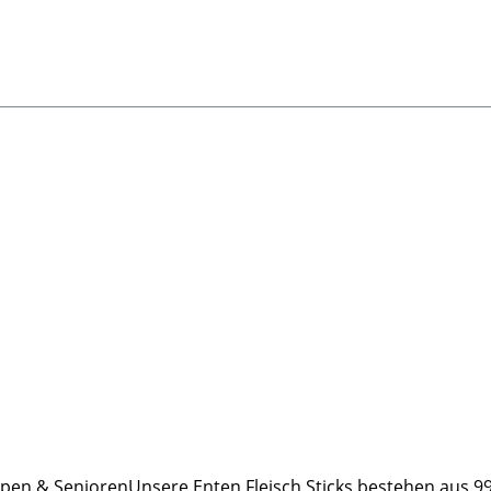
Welpen & SeniorenUnsere Enten Fleisch Sticks bestehen aus 