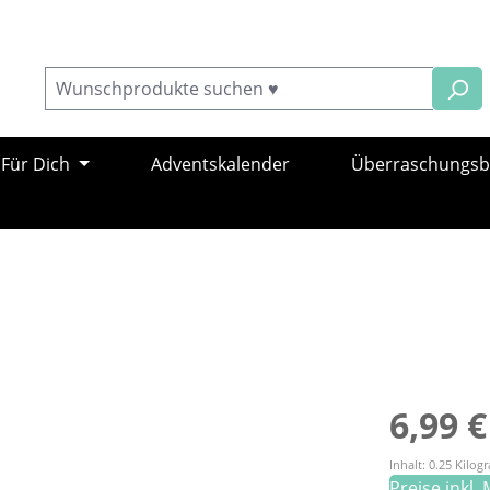
Für Dich
Adventskalender
Überraschungs
Regulärer Pr
6,99 €
Inhalt:
0.25 Kilo
Preise inkl.