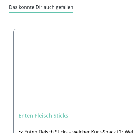
Das könnte Dir auch gefallen
Produktgalerie überspringen
Enten Fleisch Sticks
🐾 Enten Fleisch Sticks – weicher Kurz-Snack für 