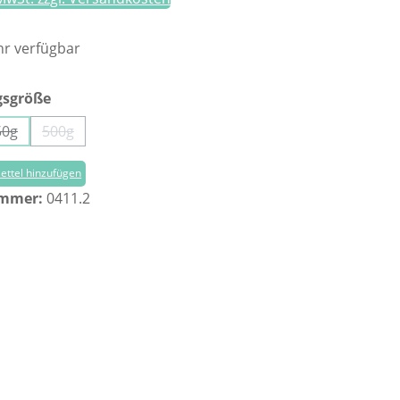
r verfügbar
auswählen
gsgröße
50g
500g
(Diese Option ist zurzeit nicht verfügbar.)
(Diese Option ist zurzeit nicht verfügbar.)
ttel hinzufügen
ummer:
0411.2