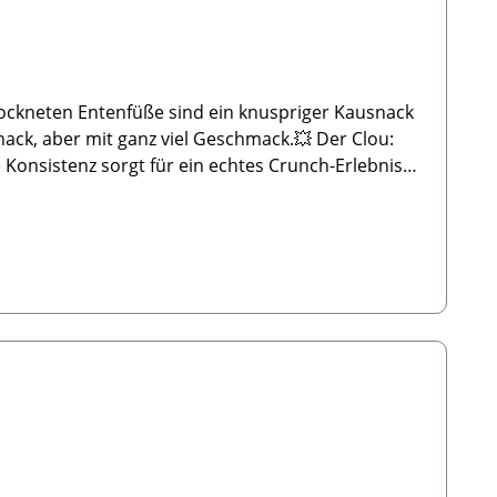
ockneten Entenfüße sind ein knuspriger Kausnack
ack, aber mit ganz viel Geschmack.💥 Der Clou:
Konsistenz sorgt für ein echtes Crunch-Erlebnis
ße 🐾Analytische Bestandteile:Feuchtigkeit:
er um einen Snack und nicht um ein vollwertiges
 Farbe, Größe und Gewicht sich sehr
hrem Beisein füttern. Immer ausreichend frisches
nen Form, Farbe, Größe und Gewicht sich