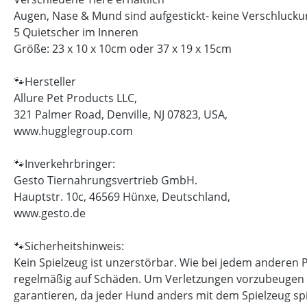
Augen, Nase & Mund sind aufgestickt- keine Verschluc
5 Quietscher im Inneren
Größe: 23 x 10 x 10cm oder 37 x 19 x 15cm
🐾Hersteller
Allure Pet Products LLC,
3
21 Palmer Road, Denville, NJ 07823, USA,
www.hugglegroup.com
🐾Inverkehrbringer:
Gesto Tiernahrungsvertrieb GmbH.
Hauptstr. 10c, 46569 Hünxe, Deutschland,
www.gesto.de
🐾Sicherheitshinweis:
Kein Spielzeug ist unzerstörbar. Wie bei jedem anderen P
regelmäßig auf Schäden. Um Verletzungen vorzubeugen ers
garantieren, da jeder Hund anders mit dem Spielzeug spi