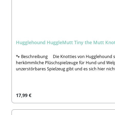
Hugglehound HuggleMutt Tiny the Mutt Knot
🐾 Beschreibung Die Knotties von Hugglehound sin
herkömmliche Plüschspielzeuge für Hund und Welpen
unzerstörbares Spielzeug gibt und es sich hier ni
Zahnfleisch nicht zu strapazieren. Zudem enthält d
besteht aus einem 3-lagigen strapazierfähigen Futt
Merkmale Strapazierfähiger als herkömmliche Plü
erhältlich Augen, Nase & Mund sind aufgestickt- 
Regulärer Preis:
17,99 €
LLC, 321 Palmer Road, Denville, NJ 07823, USA, w
Deutschland, www.gesto.de🐾Sicherheitshinweis: Ke
mit diesem Spielzeug beaufsichtigen. Bitte überpr