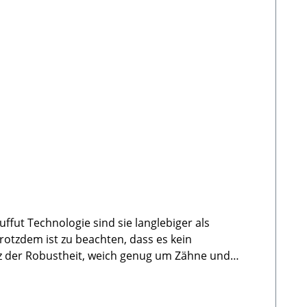
 mit dem Spielzeug spielt. Bei dem einen hält es 5
rotzdem ist zu beachten, dass es kein
otz der Robustheit, weich genug um Zähne und
on außen kuschlig weich. 🐾
ten sind verknotet Verschiedene Tiere erhältlich