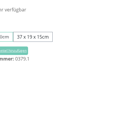
r verfügbar
ählen
10cm
37 x 19 x 15cm
ese Option ist zurzeit nicht verfügbar.)
ttel hinzufügen
ummer:
0379.1