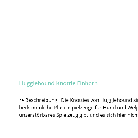
ist oder Teile verloren gehen. Wir können nicht für
Minuten und beim Anderen 10 Jahre. 🐾Lieferumfa
Hugglehound Knottie Einhorn
🐾 Beschreibung Die Knotties von Hugglehound sind eigens entwickelte und geknotete Spielzeuge. Dank der Tuffut Technologie sind sie langlebiger als
herkömmliche Plüschspielzeuge für Hund und Welpen
unzerstörbares Spielzeug gibt und es sich hier nic
Zahnfleisch nicht zu strapazieren. Zudem enthält das Spielzeug 5 Quietscher. 🐾 Tuffut Technologie D
besteht aus einem 3-lagigen strapazierfähigen Futte
MerkmaleStrapazierfähiger als herkömmliche Plüsch