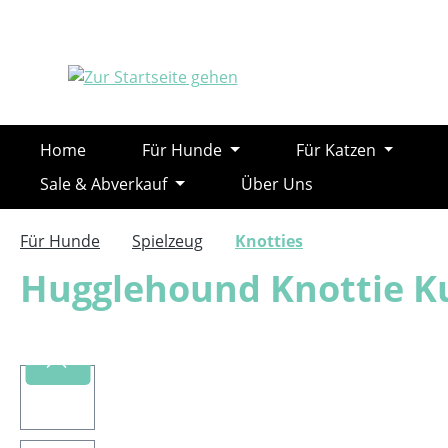
m Hauptinhalt springen
Zur Suche springen
Zur Hauptnavigation springen
Home
Für Hunde
Für Katzen
Sale & Abverkauf
Über Uns
Für Hunde
Spielzeug
Knotties
Hugglehound Knottie 
Bildergalerie überspringen