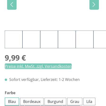
Regulärer Preis:
9,99 €
Preise inkl. MwSt. zzgl. Versandkosten
Sofort verfügbar, Lieferzeit: 1-2 Wochen
auswählen
Farbe
Blau
Bordeaux
Burgund
Grau
Lila