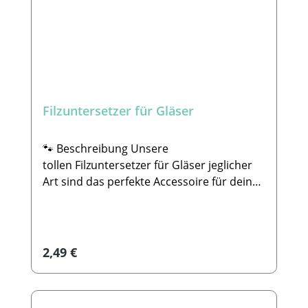
Filzuntersetzer für Gläser
🐾 Beschreibung Unsere
tollen Filzuntersetzer für Gläser jeglicher
Art sind das perfekte Accessoire für dein
Zuhause, oder auch als Geschenk oder
Mitbringsel für Freunde & Familie ein
echter Hingucker.Du kannst selbst
entscheiden, was auf deinem Untersetzer
Regulärer Preis:
2,49 €
stehen soll, ob lustiger Spruch, ein Bild, ein
Text uvm. Deiner Phantasie sind hier keine
Grenzen gesetzt.Selbstverständlich