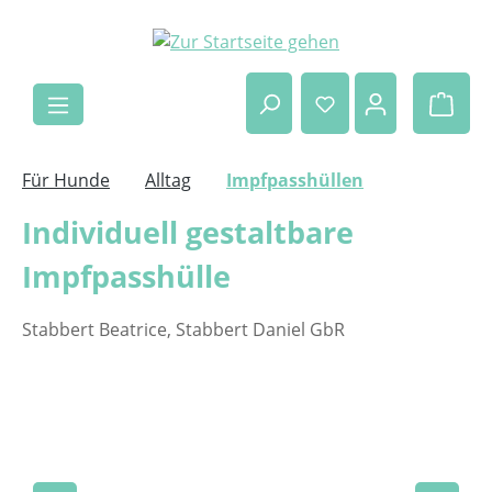
Zum Hauptinhalt springen
Ware
Für Hunde
Alltag
Impfpasshüllen
Individuell gestaltbare
Impfpasshülle
Stabbert Beatrice, Stabbert Daniel GbR
Bildergalerie überspringen