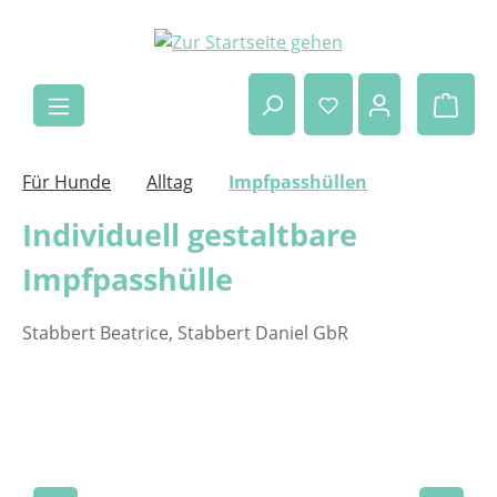
Zum Hauptinhalt springen
Ware
Für Hunde
Alltag
Impfpasshüllen
Individuell gestaltbare
Impfpasshülle
Stabbert Beatrice, Stabbert Daniel GbR
Bildergalerie überspringen