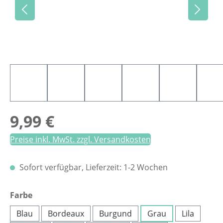
Regulärer Preis:
9,99 €
Preise inkl. MwSt. zzgl. Versandkosten
Sofort verfügbar, Lieferzeit: 1-2 Wochen
auswählen
Farbe
Blau
Bordeaux
Burgund
Grau
Lila