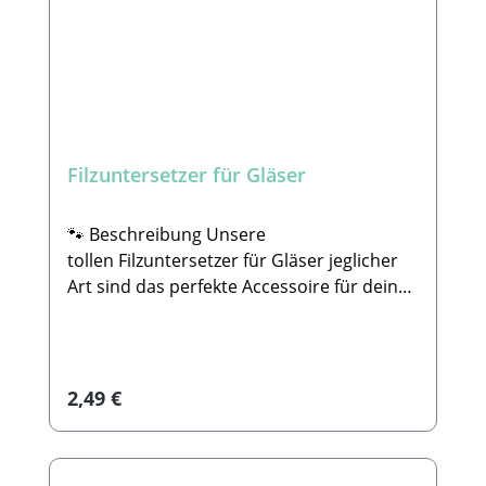
Filzuntersetzer für Gläser
🐾 Beschreibung Unsere
tollen Filzuntersetzer für Gläser jeglicher
Art sind das perfekte Accessoire für dein
Zuhause, oder auch als Geschenk oder
Mitbringsel für Freunde & Familie ein
echter Hingucker.Du kannst selbst
entscheiden, was auf deinem Untersetzer
Regulärer Preis:
2,49 €
stehen soll, ob lustiger Spruch, ein Bild, ein
Text uvm. Deiner Phantasie sind hier keine
Grenzen gesetzt.Selbstverständlich