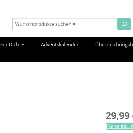
Für Dich
Adventskalender
Überraschungs
Regulärer Pr
29,99 
Preise inkl.