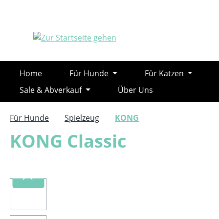
m Hauptinhalt springen
Zur Suche springen
Zur Hauptnavigation springen
Home
Für Hunde
Für Katzen
Sale & Abverkauf
Über Uns
Für Hunde
Spielzeug
KONG
KONG Classic
Bildergalerie überspringen