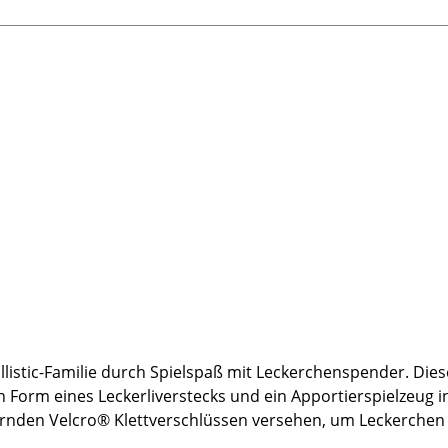
llistic-Familie durch Spielspaß mit Leckerchenspender. Dies
 Form eines Leckerliverstecks und ein Apportierspielzeug in
rnden Velcro® Klettverschlüssen versehen, um Leckerchen
i Laune zu halten. Öffnen Sie die Taschen für eine leichte