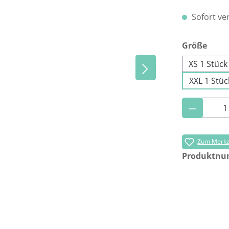
Sofort ver
ausw
Größe
XS 1 Stück
XXL 1 Stüc
Produkt 
Zum Merkze
Produktn