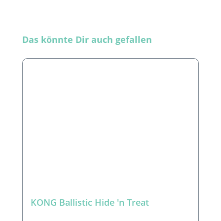
Produktgalerie überspringen
Das könnte Dir auch gefallen
KONG Ballistic Hide 'n Treat