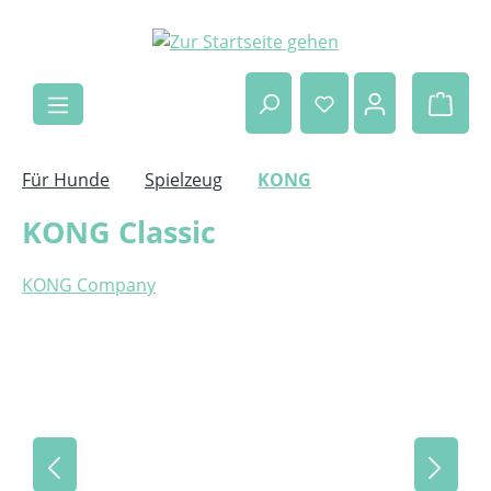
Zum Hauptinhalt springen
Ware
Für Hunde
Spielzeug
KONG
KONG Classic
KONG Company
Bildergalerie überspringen