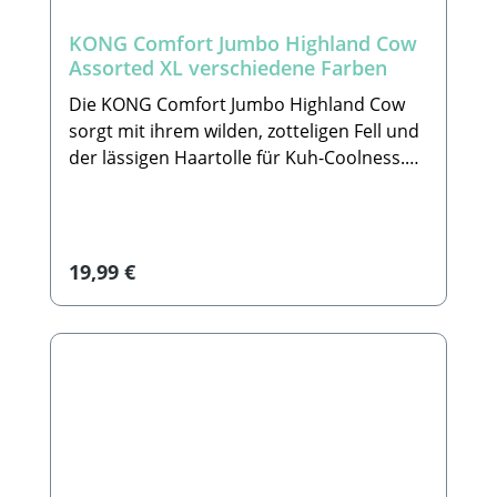
Deko
KONG Comfort Jumbo Highland Cow
Assorted XL verschiedene Farben
Die KONG Comfort Jumbo Highland Cow
sorgt mit ihrem wilden, zotteligen Fell und
der lässigen Haartolle für Kuh-Coolness.
Der riesige Plüschkörper mit
verschiedenen Stofftexturen –
3 Quietschern und Knistermaterial im
Inneren jedes Hufs, sowie lässigem Haar –
Regulärer Preis:
19,99 €
regt die Sinne von Hunden jeder Größe
beim Spielen an und sorgt für
Beschäftigung. Wenn das Spiel vorbei ist,
eignet sich diese lässige Kuh perfekt zum
Ausruhen und Kuscheln während des
Nickerchens. Details im
Überblick:•Übergroßes, zotteliges
Plüschtier, ideal für Hunde jeder