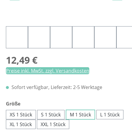
Regulärer Preis:
12,49 €
Preise inkl. MwSt. zzgl. Versandkosten
Sofort verfügbar, Lieferzeit: 2-5 Werktage
auswählen
Größe
XS 1 Stück
S 1 Stück
M 1 Stück
L 1 Stück
XL 1 Stück
XXL 1 Stück