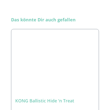
Produktgalerie überspringen
Das könnte Dir auch gefallen
KONG Ballistic Hide 'n Treat