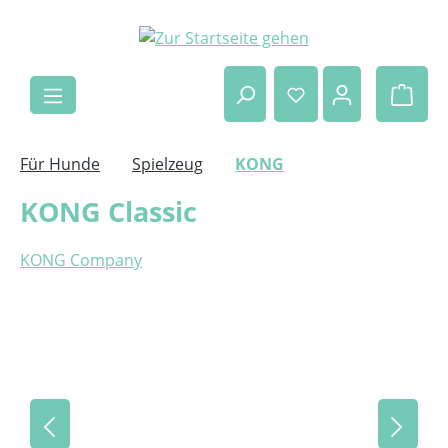
Zum Hauptinhalt springen
Ware
Für Hunde
Spielzeug
KONG
KONG Classic
KONG Company
Bildergalerie überspringen