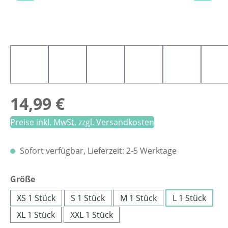
Regulärer Preis:
14,99 €
Preise inkl. MwSt. zzgl. Versandkosten
Sofort verfügbar, Lieferzeit: 2-5 Werktage
auswählen
Größe
XS 1 Stück
S 1 Stück
M 1 Stück
L 1 Stück
XL 1 Stück
XXL 1 Stück