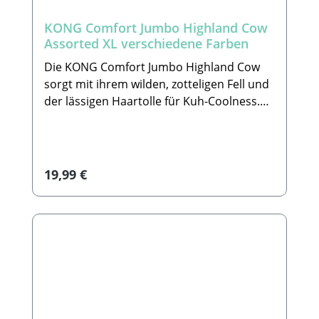
Deko
KONG Comfort Jumbo Highland Cow
Assorted XL verschiedene Farben
Die KONG Comfort Jumbo Highland Cow
sorgt mit ihrem wilden, zotteligen Fell und
der lässigen Haartolle für Kuh-Coolness.
Der riesige Plüschkörper mit
verschiedenen Stofftexturen –
3 Quietschern und Knistermaterial im
Inneren jedes Hufs, sowie lässigem Haar –
Regulärer Preis:
19,99 €
regt die Sinne von Hunden jeder Größe
beim Spielen an und sorgt für
Beschäftigung. Wenn das Spiel vorbei ist,
eignet sich diese lässige Kuh perfekt zum
Ausruhen und Kuscheln während des
Nickerchens. Details im
Überblick:•Übergroßes, zotteliges
Plüschtier, ideal für Hunde jeder