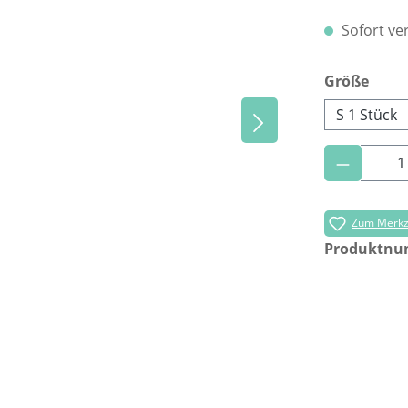
Sofort ver
ausw
Größe
S 1 Stück
Produkt 
Zum Merkze
Produktn