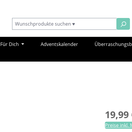
Für Dich
Adventskalender
Überraschungs
Regulärer Pr
19,99 
Preise inkl.