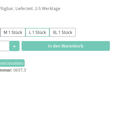
fügbar, Lieferzeit: 2-5 Werktage
ählen
M 1 Stück
L 1 Stück
XL 1 Stück
Anzahl: Gib den gewünschten Wert ein o
In den Warenkorb
ttel hinzufügen
ummer:
0697.3