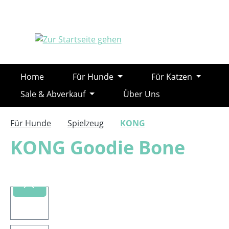
m Hauptinhalt springen
Zur Suche springen
Zur Hauptnavigation springen
Home
Für Hunde
Für Katzen
Sale & Abverkauf
Über Uns
Für Hunde
Spielzeug
KONG
KONG Goodie Bone
Bildergalerie überspringen