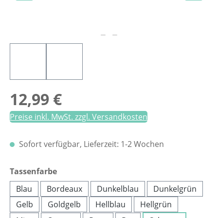
Regulärer Preis:
12,99 €
Preise inkl. MwSt. zzgl. Versandkosten
Sofort verfügbar, Lieferzeit: 1-2 Wochen
auswählen
Tassenfarbe
Blau
Bordeaux
Dunkelblau
Dunkelgrün
Gelb
Goldgelb
Hellblau
Hellgrün