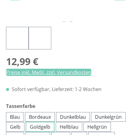
Regulärer Preis:
12,99 €
Preise inkl. MwSt. zzgl. Versandkosten
Sofort verfügbar, Lieferzeit: 1-2 Wochen
auswählen
Tassenfarbe
Blau
Bordeaux
Dunkelblau
Dunkelgrün
Gelb
Goldgelb
Hellblau
Hellgrün