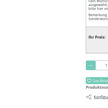
Falls Wunsc
ausgewählt
bitte hier e
Bemerkung 
Sonderwüns
Ihr Preis:
Produkt 
Zum Merkze
Produktn
Konfigu