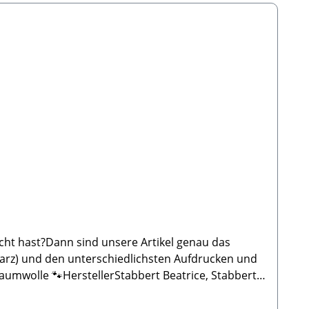
scht hast?Dann sind unsere Artikel genau das
hwarz) und den unterschiedlichsten Aufdrucken und
aumwolle 🐾HerstellerStabbert Beatrice, Stabbert
nufaktur werden alle Produkte von Hand, mit
.Aufgrund der Handarbeit kann es zu kleinen