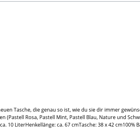
neuen Tasche, die genau so ist, wie du sie dir immer gewün
en (Pastell Rosa, Pastell Mint, Pastell Blau, Nature und Sc
a. 10 LiterHenkellänge: ca. 67 cmTasche: 38 x 42 cm100% B
nfo@paw-store.de🐾Handgemacht:In unserer Paw Academy Ma
ukt verlässt unser Haus ohne sorgfältige Qualitätskontrolle