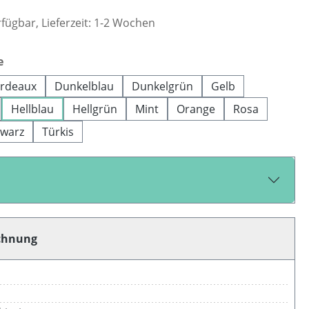
fügbar, Lieferzeit: 1-2 Wochen
auswählen
e
rdeaux
Dunkelblau
Dunkelgrün
Gelb
Hellblau
Hellgrün
Mint
Orange
Rosa
warz
Türkis
chnung