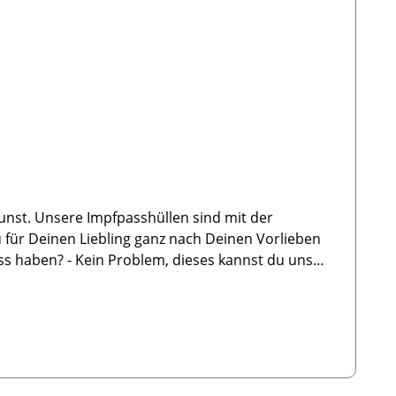
unst. Unsere Impfpasshüllen sind mit der
u für Deinen Liebling ganz nach Deinen Vorlieben
ass haben? - Kein Problem, dieses kannst du uns
 die Silhouette ist nur ein Beispiel, wir haben ca.
chling kannst du uns auch gerne ein Bild per E-
 E-Mail: info@paw-store.de🐾 HANDGEMACHTIn
angefertigt.Kein Produkt verlässt unser Haus ohne
pfpasshülle aus Filz