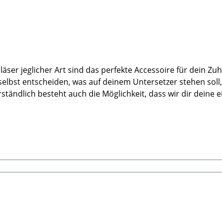
läser jeglicher Art sind das perfekte Accessoire für dein Z
lbst entscheiden, was auf deinem Untersetzer stehen soll, o
rständlich besteht auch die Möglichkeit, dass wir dir deine
 "Silhouette" aus und schreibe bei Bemerkungen "eigenes Bild". Wichtig ist
ch uns) dafür besitzt. Sende uns das Bild einfach per E-Ma
ild verwendet werden kann, dann schicke uns das Bild gerne 
darauf drucken können. 🐾HerstellerStabbert Beatrice, Stab
r Filz Untersetzer nach Wunsch - Ohne Deko oder Gläsern.