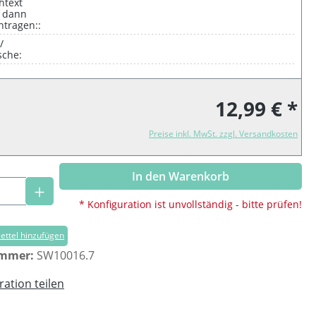
htext
, dann
intragen::
/
che:
12,99 € *
Preise inkl. MwSt. zzgl. Versandkosten
In den Warenkorb
Anzahl: Gib den gewünschten Wert ein o
* Konfiguration ist unvollständig - bitte prüfen!
ttel hinzufügen
ummer:
SW10016.7
ration teilen