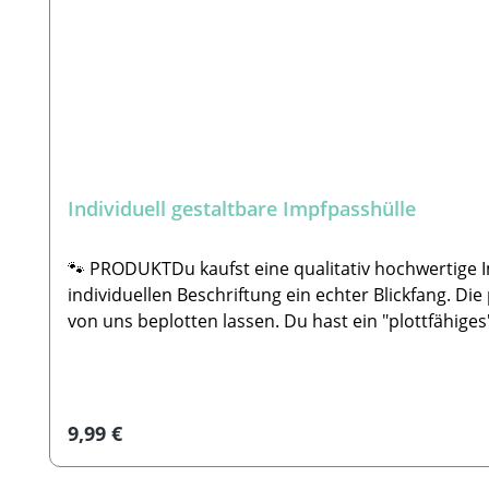
Individuell gestaltbare Impfpasshülle
🐾 PRODUKTDu kaufst eine qualitativ hochwertige I
individuellen Beschriftung ein echter Blickfang. D
von uns beplotten lassen. Du hast ein "plottfähige
gerne per E-Mail schicken und wir geben dir die Rüc
300 verschiedene Hundesilhouetten. Bitte notiere 
Mail oder Instagram schicken, dann suchen wir eine ähnlich aussehende Hunderasse 
(mm): 120Höhe (mm): 165🐾HERSTELLERStabbert Bea
Regulärer Preis:
9,99 €
unserer Paw Store Manufaktur werden alle Produkte
sorgfältige Qualitätskontrolle.Die Herstellung erf