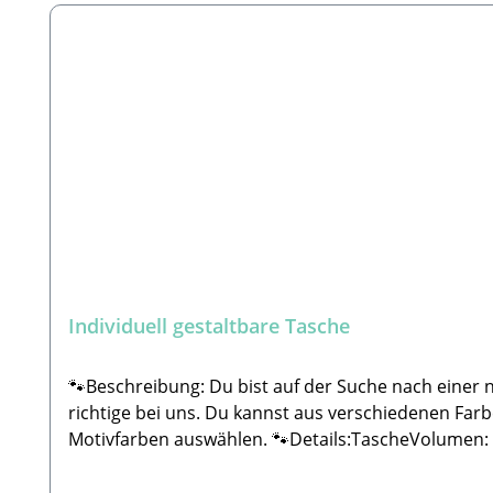
Individuell gestaltbare Tasche
🐾Beschreibung: Du bist auf der Suche nach einer 
richtige bei uns. Du kannst aus verschiedenen Farb
Motivfarben auswählen. 🐾Details:TascheVolumen: c
Daniel GbRSteingasse 9, 91611 LehrbergE-Mail: i
Liebe und individuell für Sie angefertigt.Kein Prod