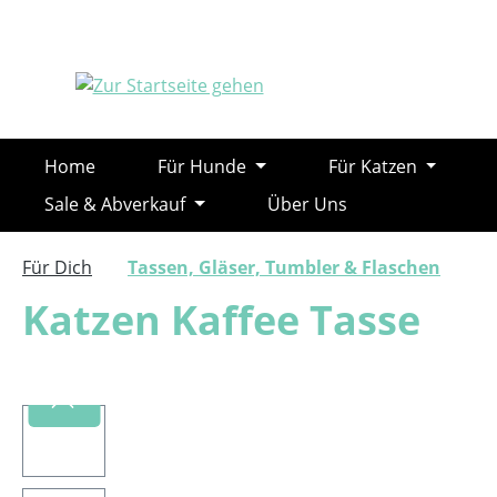
m Hauptinhalt springen
Zur Suche springen
Zur Hauptnavigation springen
Home
Für Hunde
Für Katzen
Sale & Abverkauf
Über Uns
Für Dich
Tassen, Gläser, Tumbler & Flaschen
Katzen Kaffee Tasse
Bildergalerie überspringen