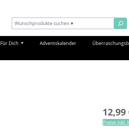
Für Dich
Adventskalender
Überraschungs
Regulärer Pr
12,99 
Preise inkl.