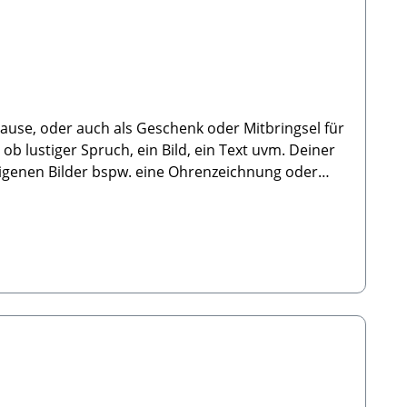
uhause, oder auch als Geschenk oder Mitbringsel für
b lustiger Spruch, ein Bild, ein Text uvm. Deiner
 eigenen Bilder bspw. eine Ohrenzeichnung oder
 hierbei nur, dass du
il an info@paw-store.de mit deiner Bestellnummer
vorab und wir geben dir schnell möglichst eine
bert Daniel GbRSteingasse 9, 91611 LehrbergE-Mail: