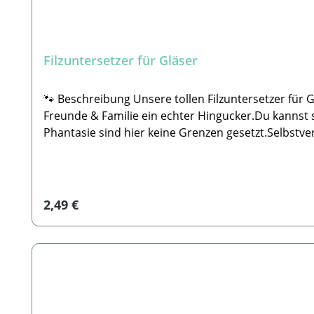
Filzuntersetzer für Gläser
🐾 Beschreibung Unsere tollen Filzuntersetzer für G
Freunde & Familie ein echter Hingucker.Du kannst se
Phantasie sind hier keine Grenzen gesetzt.Selbstve
ähnliches auf den Filzuntersetzer machen. Wähle hierfür einfach
die Nutzungsrechte (für die Weiterverarbeitung dur
im Betreff. Solltest du dir unsicher sein, ob das B
Rückmeldung. Bitte beachte, dass wir keine Fotos 
Regulärer Preis:
2,49 €
info@paw-store.de 🐾 LieferumfangPersonalisierte