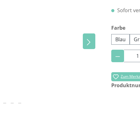
Sofort ver
ausw
Farbe
Blau
Gr
Produkt 
Zum Merkze
Produktn