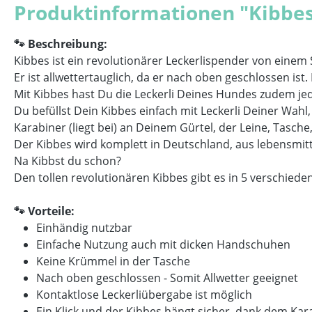
Produktinformationen "Kibbe
🐾 Beschreibung:
Kibbes ist ein revolutionärer Leckerlispender von eine
Er ist allwettertauglich, da er nach oben geschlossen ist
Mit Kibbes hast Du die Leckerli Deines Hundes zudem jede
Du befüllst Dein Kibbes einfach mit Leckerli Deiner Wah
Karabiner (liegt bei) an Deinem Gürtel, der Leine, Tasche
Der Kibbes wird komplett in Deutschland, aus lebensmitt
Na Kibbst du schon?
Den tollen revolutionären Kibbes gibt es in 5 verschied
🐾 Vorteile:
Einhändig nutzbar
Einfache Nutzung auch mit dicken Handschuhen
Keine Krümmel in der Tasche
Nach oben geschlossen - Somit Allwetter geeignet
Kontaktlose Leckerliübergabe ist möglich
Ein Klick und der Kibbes hängt sicher, dank dem Kar