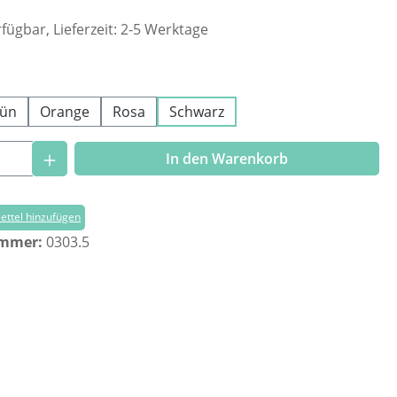
fügbar, Lieferzeit: 2-5 Werktage
ählen
ün
Orange
Rosa
Schwarz
Anzahl: Gib den gewünschten Wert ein o
In den Warenkorb
ttel hinzufügen
ummer:
0303.5