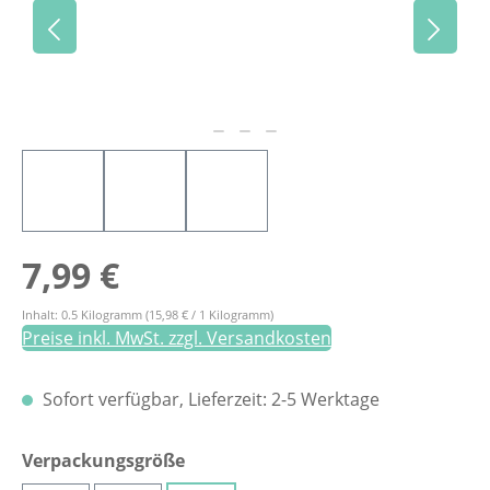
Regulärer Preis:
7,99 €
Inhalt:
0.5 Kilogramm
(15,98 € / 1 Kilogramm)
Preise inkl. MwSt. zzgl. Versandkosten
Sofort verfügbar, Lieferzeit: 2-5 Werktage
auswählen
Verpackungsgröße