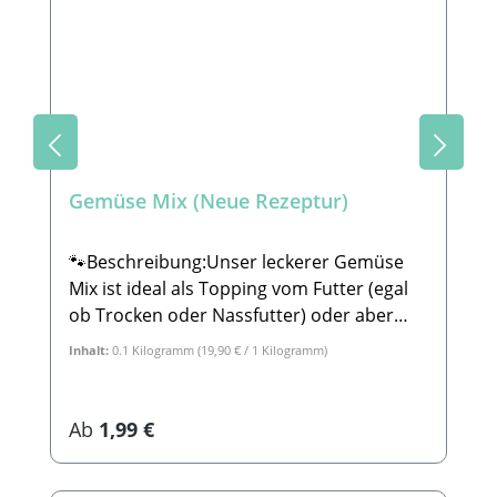
heißes Wasser benötigt. 🐾
Zusammensetzung:Getrocknete Äpfel,
Bananen, Weißdornbeeren,
Johannisbeeren, Erdbeeren, Kokosflocken,
Johannisbrot 🐾Analytische
Bestandteile:Rohprotein: 3,2%Rohfett:
16,2%Rohasche: 4,5%Rohfaser: 7,5% 🐾
Gemüse Mix (Neue Rezeptur)
HerstellerStabbert Beatrice, Stabbert
Daniel GbRSteingasse 9, 91611 LehrbergE-
Mail: info@paw-store.de 🐾
🐾Beschreibung:Unser leckerer Gemüse
Ergänzungsfuttermittel für Hunde
Mix ist ideal als Topping vom Futter (egal
ob Trocken oder Nassfutter) oder aber
auch für Schleckmatten oder Eisformen.
Inhalt:
0.1 Kilogramm
(19,90 € / 1 Kilogramm)
Der Mix besteht zu 100% aus leckerem
Gemüse und kommt dabei ganz ohne
Zusatzstoffe oder Chemie aus. 🐾
Regulärer Preis:
Ab
1,99 €
Zubereitung:Unseren Gemüsemix kannst
du deinem Hund mit dem Futter