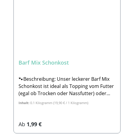
Mail: info@paw-store.de 🐾
Ergänzungsmittel für Hunde
Barf Mix Schonkost
🐾Beschreibung: Unser leckerer Barf Mix
Schonkost ist ideal als Topping vom Futter
(egal ob Trocken oder Nassfutter) oder
aber auch für Schleckmatten oder
Inhalt:
0.1 Kilogramm
(19,90 € / 1 Kilogramm)
Eisformen. Der Mix besteht zu 100% aus
leckerem Gemüse. Der Barf Mix
Schonkostist perfekt für Hunde, die etwas
Regulärer Preis:
Ab
1,99 €
Probleme mit dem Magen haben. Reis &