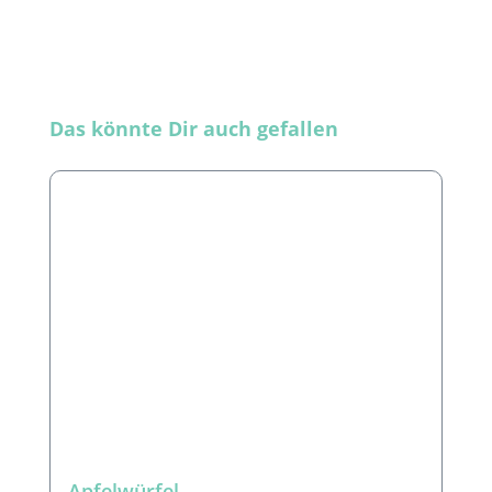
Produktgalerie überspringen
Das könnte Dir auch gefallen
Apfelwürfel