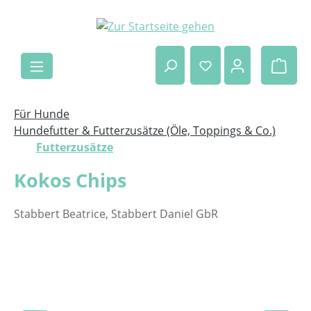
Zum Hauptinhalt springen
Ware
Für Hunde
Hundefutter & Futterzusätze (Öle, Toppings & Co.)
Futterzusätze
Kokos Chips
Stabbert Beatrice, Stabbert Daniel GbR
Bildergalerie überspringen