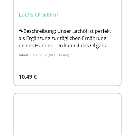
Lachs Öl 500ml
🐾Beschreibung: Unser Lachöl ist perfekt
als Ergänzung zur täglichen Ernährung
deines Hundes. Du kannst das Öl ganz
einfach bei der Fütterung hinzugeben,
Inhalt:
0.5 Liter
(20,98 € / 1 Liter)
hierbei ist es egal, ob du barfst,
Trockenfutter oder Nassfutter gibst. Die
im Lachsöl enthaltenen essenziellen
Regulärer Preis:
10,49 €
Fettsäuren tragen dazu bei, dass sowohl
das Herz-Kreislaufsystem, die Knochen
und Gelenke, als auch die Haut und
glänzendes Fell unterstützt werden. Des
weiteren können die Omega-3 Fettsäuren
aus Lachsöl die Funktionsfähigkeit der
Leber und der Nieren unterstützen. Sie
sind vorteilhaft für die neurologische