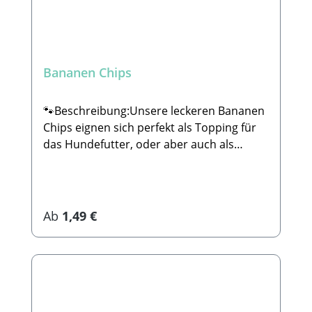
Bananen Chips
🐾Beschreibung:Unsere leckeren Bananen
Chips eignen sich perfekt als Topping für
das Hundefutter, oder aber auch als
kleiner Snack für zwischendurch. Sie sind
dabei 100% natürlich und komplett ohne
Zucker oder sonstige Zusätze. 🐾
Zusammensetzung:74% Banane
Regulärer Preis:
Ab
1,49 €
(ungesüßt), Kokosöl 🐾Analytische
Bestandteile:Rohprotein: 2,4%Rohfett:
28,1%Rohasche: 1,2%Rohfaser:
4,1%Calcium: 10,3%Eisen: 0,77% 🐾
HerstellerStabbert Beatrice, Stabbert
Daniel GbRSteingasse 9, 91611 LehrbergE-